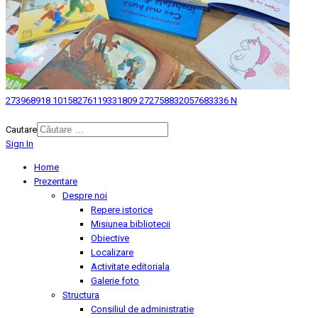
273968918 10158276119331809 272758832057683336 N
© 2026 Biblioteca Judeteana "Mihai Eminescu" Botosani.
Cautare
Sign In
Home
Prezentare
Despre noi
Repere istorice
Misiunea bibliotecii
Obiective
Localizare
Activitate editoriala
Galerie foto
Structura
Consiliul de administratie