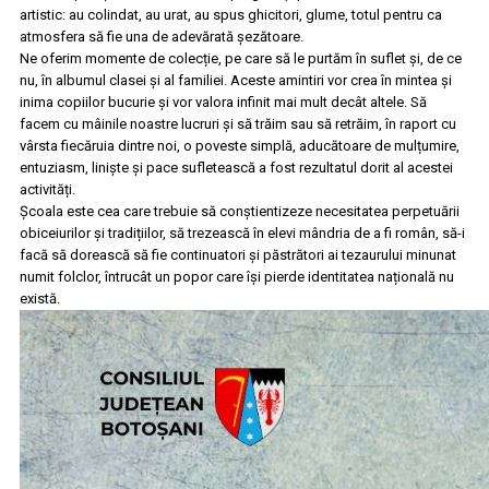
artistic: au colindat, au urat, au spus ghicitori, glume, totul pentru ca
atmosfera să fie una de adevărată șezătoare.
Ne oferim momente de colecție, pe care să le purtăm în suflet și, de ce
nu, în albumul clasei și al familiei. Aceste amintiri vor crea în mintea și
inima copiilor bucurie și vor valora infinit mai mult decât altele. Să
facem cu mâinile noastre lucruri și să trăim sau să retrăim, în raport cu
vârsta fiecăruia dintre noi, o poveste simplă, aducătoare de mulțumire,
entuziasm, liniște și pace sufletească a fost rezultatul dorit al acestei
activități.
Școala este cea care trebuie să conștientizeze necesitatea perpetuării
obiceiurilor și tradițiilor, să trezească în elevi mândria de a fi român, să-i
facă să dorească să fie continuatori și păstrători ai tezaurului minunat
numit folclor, întrucât un popor care își pierde identitatea națională nu
există.