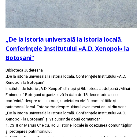
„De la istoria universală la istoria locală.
Conferințele Institutului «A.D. Xenopol» la
Botoșani”
Biblioteca Judeteana
„De la istoria universală la istoria locală. Conferințele Institutului «A.D.
Xenopol» la Botoșani”
Institutul de Istorie „A.D. Xenpol” din Iași și Biblioteca Județeană „Mihai
Eminescu” Botoșani organizează în data de 18 decembrie a.c. o
conferință despre rolul istoriei, societatea civilă, comunitățile și
patrimoniul local. Este vorba despre ultimul eveniment anual din seria
„De la istoria universală la istoria locală. Conferințele Institutului «A.D.
Xenopol» la Botoșani” și va cuprinde două comunicări:
1. CS. II dr. Marius Chelcu, Rolul istoriei locale în coeziunea comunităţilor
şi protejarea patrimoniului;