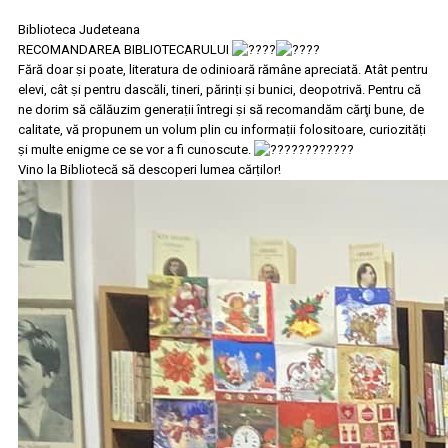
Biblioteca Judeteana
RECOMANDAREA BIBLIOTECARULUI
Fără doar ṣi poate, literatura de odinioară rămâne apreciată. Atât pentru
elevi, cât ṣi pentru dascăli, tineri, părinṭi ṣi bunici, deopotrivă. Pentru că
ne dorim să călăuzim generaṭii întregi ṣi să recomandăm cărţi bune, de
calitate, vă propunem un volum plin cu informaṭii folositoare, curiozităṭi
ṣi multe enigme ce se vor a fi cunoscute.
Vino la Bibliotecă să descoperi lumea cărṭilor!