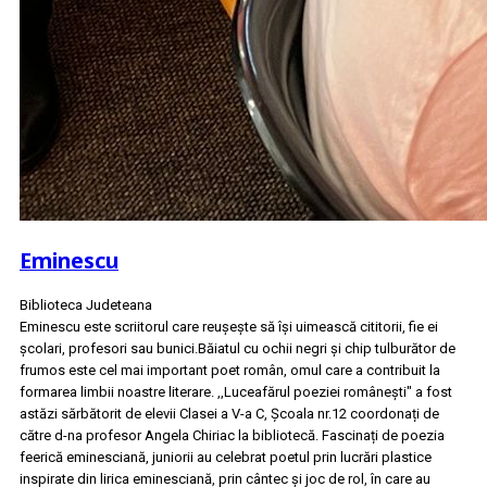
Eminescu
Biblioteca Judeteana
Eminescu este scriitorul care reușește să își uimească cititorii, fie ei
școlari, profesori sau bunici.Băiatul cu ochii negri și chip tulburător de
frumos este cel mai important poet român, omul care a contribuit la
formarea limbii noastre literare. ,,Luceafărul poeziei românești" a fost
astăzi sărbătorit de elevii Clasei a V-a C, Școala nr.12 coordonați de
către d-na profesor Angela Chiriac la bibliotecă. Fascinați de poezia
feerică eminesciană, juniorii au celebrat poetul prin lucrări plastice
inspirate din lirica eminesciană, prin cântec și joc de rol, în care au