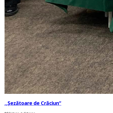
,,Șezătoare de Crăciun”