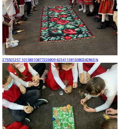
275501257 10158310877226809 6234113813080342865 N