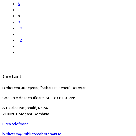
6
7
8
9
10
11
12
Contact
Biblioteca Județeană
"Mihai Eminescu"
Botoșani
Cod unic de identificare ISIL: RO-BT-01256
Str. Calea Națională, Nr. 64
710028 Botoșani, România
Lista telefoane
biblioteca@bibliotecabotosani.ro