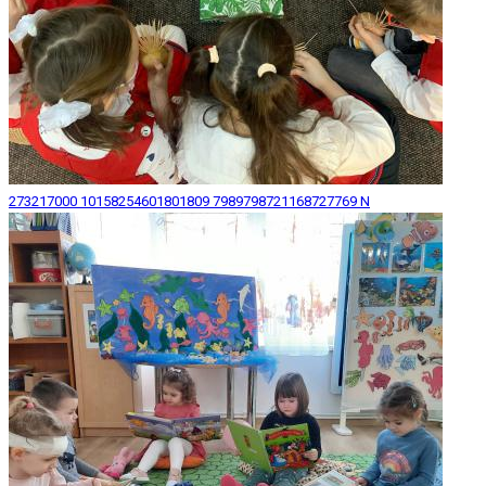
273217000 10158254601801809 7989798721168727769 N