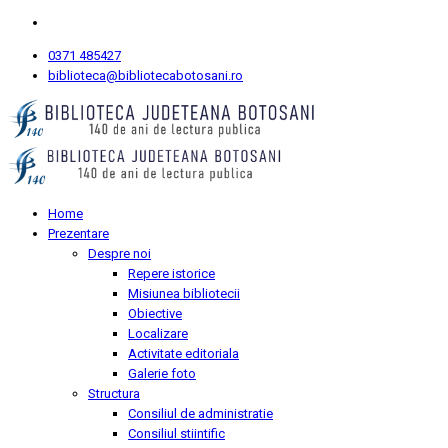
0371 485427
biblioteca@bibliotecabotosani.ro
Home
Prezentare
Despre noi
Repere istorice
Misiunea bibliotecii
Obiective
Localizare
Activitate editoriala
Galerie foto
Structura
Consiliul de administratie
Consiliul stiintific