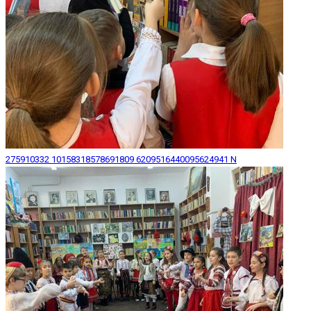
275910332 10158318578691809 6209516440095624941 N