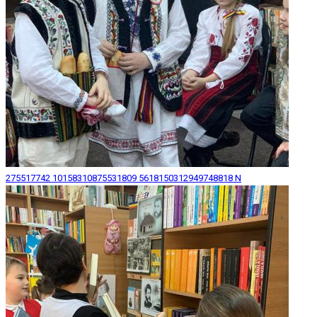
275517742 10158310875531809 5618150312949748818 N