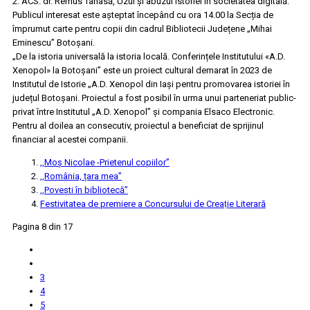
2. ACS. dr. Remus Tanasă, Uzul și abuzul istoriei în societatea digitală.
Publicul interesat este așteptat începând cu ora 14.00 la Secția de
împrumut carte pentru copii din cadrul Bibliotecii Județene „Mihai
Eminescu” Botoșani.
„De la istoria universală la istoria locală. Conferințele Institutului «A.D.
Xenopol» la Botoșani” este un proiect cultural demarat în 2023 de
Institutul de Istorie „A.D. Xenopol din Iași pentru promovarea istoriei în
județul Botoșani. Proiectul a fost posibil în urma unui parteneriat public-
privat între Institutul „A.D. Xenopol” și compania Elsaco Electronic.
Pentru al doilea an consecutiv, proiectul a beneficiat de sprijinul
financiar al acestei companii.
,,Moș Nicolae -Prietenul copiilor”
,,România, țara mea”
,,Povești în bibliotecă”
Festivitatea de premiere a Concursului de Creaṭie Literară
Pagina 8 din 17
3
4
5