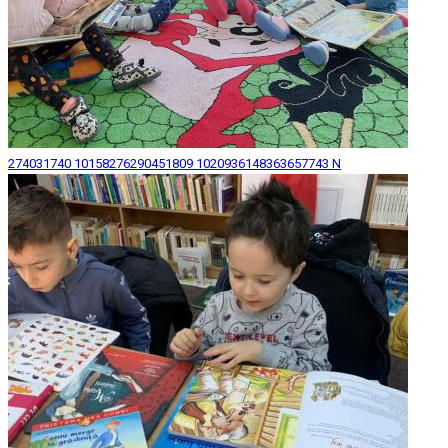
274031740 10158276290451809 1020936148363657743 N