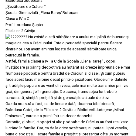
Biblioteca Judeteana
,,Șezătoare de Crăciun”
Școala Gimnazială ,,Elena Rareș”Botoșani
Clasa a IV-a C
Prof. Loredana Şuşter
Filiala nr. 2 Grivița
Nu există o altă sărbătoare a anului mai plină de bucurie și
magie ca cea a Crăciunului. Este o perioadă specială pentru fiecare
dintre noi. Toți avem amintiri legate de această sărbătoare unică,
petrecută în familie.
Astfel, familia clasei a IV–a C de la Școala „Elena Rareș” , copii,
învățătoare și părinți deopotrivă au hotărât să creeze împreună cele mai
frumoase podoabe pentru bradul de Crăciun al clasei. Și cum puteau
face acest lucru mai bine decât printr-o șezătoare. Obiceiurile, datinile
şi tradiţiile populare au venit din veac, cele mai multe transmise prin viu
grai, din generaţie în generaţie. De aceea, frumuseţea lor trebuie
cunoscută, simţită, preţuită şi de generațiile actuale de elevi.
Gazda noastră a fost, ca de fiecare dată, doamna bibliotecară,
Brândușa Coteț, de la Filiala nr. 2 Grivița a Bibliotecii Județene „Mihai
Eminescu”, care ne-a primit într-un decor deosebit.
Coronițe, globuri, clopoței și alte podoabe de Crăciun au fost realizate
lucrând în familie. Dar, ca de la orice șezătoare, nu puteau lipsi veselia,
buna dispoziție. Fiecare familie a pregătit și prezentat câte un moment