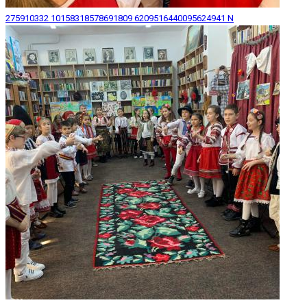
275910332 10158318578691809 6209516440095624941 N