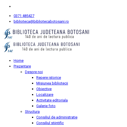
0371 485427
biblioteca@bibliotecabotosani.ro
Home
Prezentare
Despre noi
Repere istorice
Misiunea bibliotecii
Obiective
Localizare
Activitate editoriala
Galerie foto
Structura
Consiliul de administratie
Consiliul stiintific