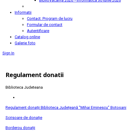
BiblioVacanța 2026 –Informatica
30 Iunie 2026
Informatii
Contact. Program de lucru
Formular de contact
Autentificare
Catalog online
Galerie foto
Sign In
Regulament donatii
Biblioteca Judeteana
Regulament donații Biblioteca Județeană ”Mihai Eminescu” Botoșani
Scrisoare de donație
Borderou donații