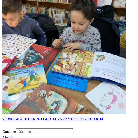
273968918 10158276119331809 272758832057683336 N
© 2026 Biblioteca Judeteana "Mihai Eminescu" Botosani.
Cautare
Sign In