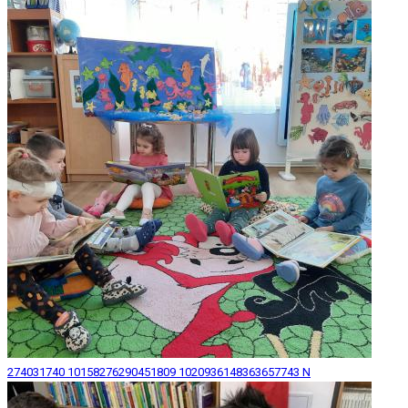
274031740 10158276290451809 1020936148363657743 N