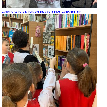
275517742 10158310875531809 5618150312949748818 N