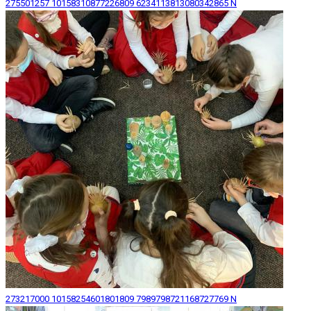
275501257 10158310877226809 6234113813080342865 N
273217000 10158254601801809 7989798721168727769 N