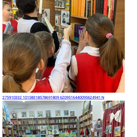
275910332 10158318578691809 6209516440095624941 N