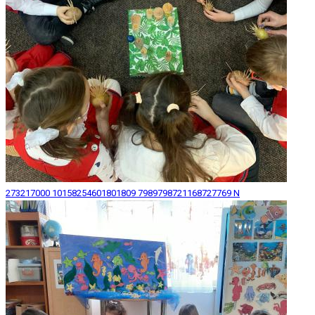
273217000 10158254601801809 7989798721168727769 N