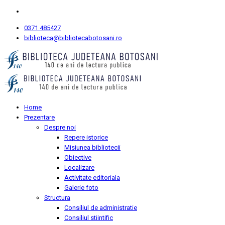
0371 485427
biblioteca@bibliotecabotosani.ro
Home
Prezentare
Despre noi
Repere istorice
Misiunea bibliotecii
Obiective
Localizare
Activitate editoriala
Galerie foto
Structura
Consiliul de administratie
Consiliul stiintific