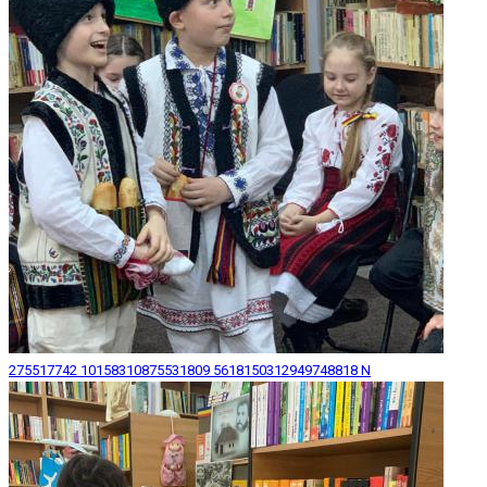
275517742 10158310875531809 5618150312949748818 N