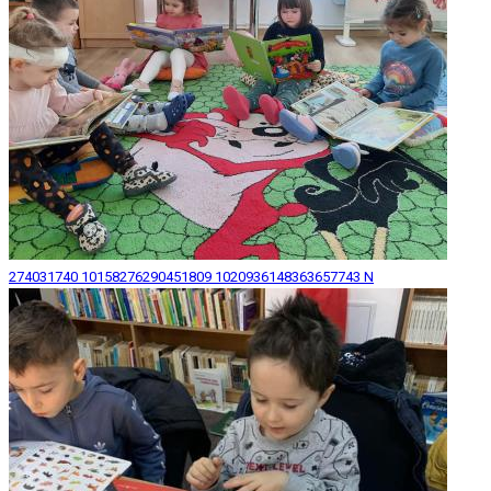
274031740 10158276290451809 1020936148363657743 N