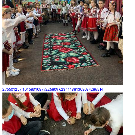
275501257 10158310877226809 6234113813080342865 N