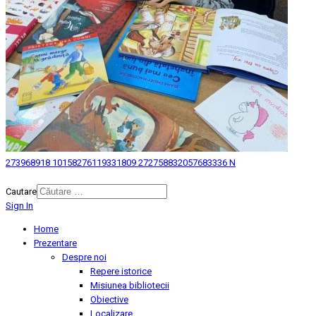
273968918 10158276119331809 272758832057683336 N
© 2026 Biblioteca Judeteana "Mihai Eminescu" Botosani.
Cautare
Sign In
Home
Prezentare
Despre noi
Repere istorice
Misiunea bibliotecii
Obiective
Localizare