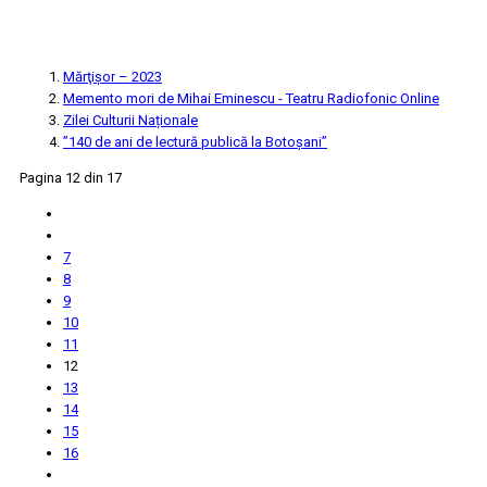
Mărţişor – 2023
Memento mori de Mihai Eminescu - Teatru Radiofonic Online
Zilei Culturii Naționale
”140 de ani de lectură publică la Botoșani”
Pagina 12 din 17
7
8
9
10
11
12
13
14
15
16