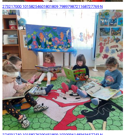
273217000 10158254601801809 7989798721168727769 N
274031740 10158276290451809 1020936148363657743 N