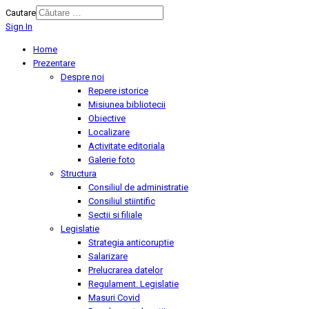
Cautare
Sign In
Home
Prezentare
Despre noi
Repere istorice
Misiunea bibliotecii
Obiective
Localizare
Activitate editoriala
Galerie foto
Structura
Consiliul de administratie
Consiliul stiintific
Sectii si filiale
Legislatie
Strategia anticoruptie
Salarizare
Prelucrarea datelor
Regulament. Legislatie
Masuri Covid