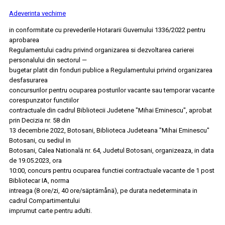
Adeverinta vechime
in conformitate cu prevederile Hotararii Guvernului 1336/2022 pentru
aprobarea
Regulamentului cadru privind organizarea si dezvoltarea carierei
personalului din sectorul —
bugetar platit din fonduri publice a Regulamentului privind organizarea
desfasurarea
concursurilor pentru ocuparea posturilor vacante sau temporar vacante
corespunzator functiilor
contractuale din cadrul Bibliotecii Judetene "Mihai Eminescu", aprobat
prin Decizia nr. 58 din
13 decembrie 2022, Botosani, Biblioteca Judeteana "Mihai Eminescu"
Botosani, cu sediul in
Botosani, Calea Nationalä nr. 64, Judetul Botosani, organizeaza, in data
de 19.05.2023, ora
10:00, concurs pentru ocuparea functiei contractuale vacante de 1 post
Bibliotecar IA, norma
intreaga (8 ore/zi, 40 ore/säptämånä), pe durata nedeterminata in
cadrul Compartimentului
imprumut carte pentru adulti.