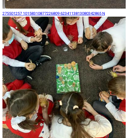
275501257 10158310877226809 6234113813080342865 N