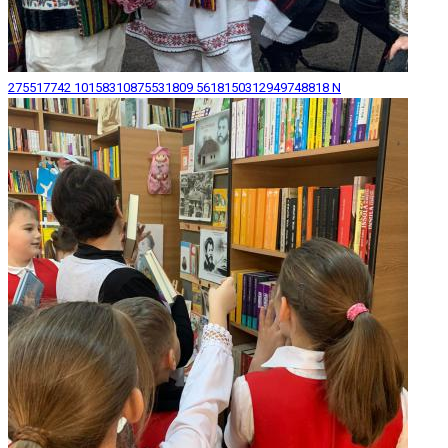
275517742 10158310875531809 5618150312949748818 N