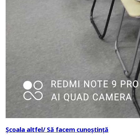
Școala altfel/ Să facem cunoștință