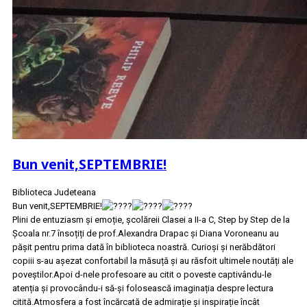
Bun venit,SEPTEMBRIE!
Biblioteca Judeteana
Bun venit,SEPTEMBRIE!
Plini de entuziasm şi emoție, şcolăreii Clasei a II-a C, Step by Step de la
Şcoala nr.7 însoțiți de prof.Alexandra Drapac şi Diana Voroneanu au
pășit pentru prima dată în biblioteca noastră. Curioşi şi nerăbdători
copiii s-au aşezat confortabil la măsuță şi au răsfoit ultimele noutăți ale
poveştilor.Apoi d-nele profesoare au citit o poveste captivându-le
atenția şi provocându-i să-şi folosească imaginația despre lectura
citită.Atmosfera a fost încărcată de admirație şi inspirație încât