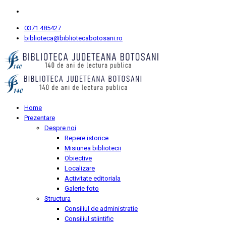
0371 485427
biblioteca@bibliotecabotosani.ro
Home
Prezentare
Despre noi
Repere istorice
Misiunea bibliotecii
Obiective
Localizare
Activitate editoriala
Galerie foto
Structura
Consiliul de administratie
Consiliul stiintific