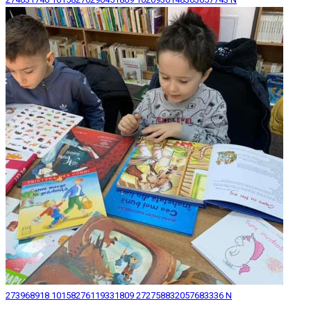
273968918 10158276119331809 272758832057683336 N
© 2026 Biblioteca Judeteana "Mihai Eminescu" Botosani.