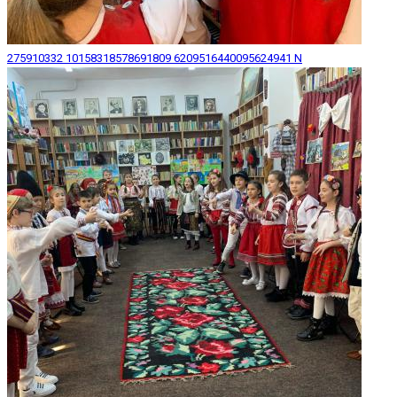
275910332 10158318578691809 6209516440095624941 N