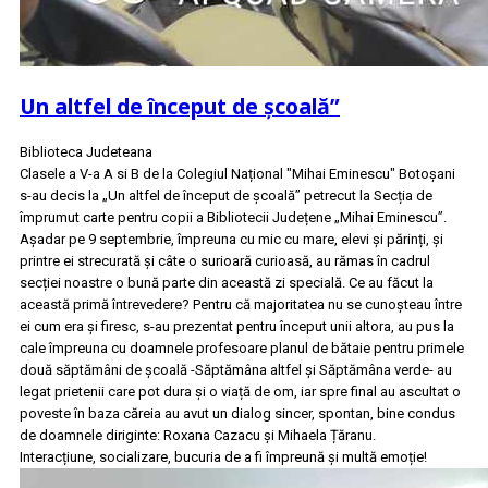
Un altfel de început de școală”
Biblioteca Judeteana
Clasele a V-a A si B de la Colegiul Național "Mihai Eminescu" Botoșani
s-au decis la „Un altfel de început de școală” petrecut la Secția de
împrumut carte pentru copii a Bibliotecii Județene „Mihai Eminescu”.
Așadar pe 9 septembrie, împreuna cu mic cu mare, elevi și părinți, și
printre ei strecurată și câte o surioară curioasă, au rămas în cadrul
secției noastre o bună parte din această zi specială. Ce au făcut la
această primă întrevedere? Pentru că majoritatea nu se cunoșteau între
ei cum era și firesc, s-au prezentat pentru început unii altora, au pus la
cale împreuna cu doamnele profesoare planul de bătaie pentru primele
două săptămâni de școală -Săptămâna altfel și Săptămâna verde- au
legat prietenii care pot dura și o viață de om, iar spre final au ascultat o
poveste în baza căreia au avut un dialog sincer, spontan, bine condus
de doamnele diriginte: Roxana Cazacu și Mihaela Țăranu.
Interacțiune, socializare, bucuria de a fi împreună și multă emoție!