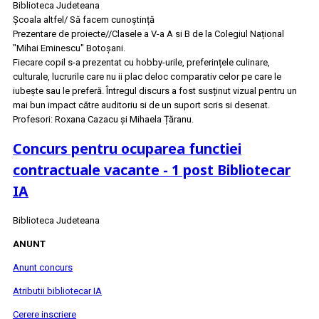
Biblioteca Judeteana
Școala altfel/ Să facem cunoștință
Prezentare de proiecte//Clasele a V-a A si B de la Colegiul Național
"Mihai Eminescu" Botoșani.
Fiecare copil s-a prezentat cu hobby-urile, preferințele culinare,
culturale, lucrurile care nu ii plac deloc comparativ celor pe care le
iubește sau le preferă. Întregul discurs a fost susținut vizual pentru un
mai bun impact către auditoriu si de un suport scris si desenat.
Profesori: Roxana Cazacu și Mihaela Țăranu.
Concurs pentru ocuparea functiei
contractuale vacante - 1 post Bibliotecar
IA
Biblioteca Judeteana
ANUNT
Anunt concurs
Atributii bibliotecar IA
Cerere inscriere