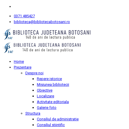
0371 485427
biblioteca@bibliotecabotosani.ro
Home
Prezentare
Despre noi
Repere istorice
Misiunea bibliotecii
Obiective
Localizare
Activitate editoriala
Galerie foto
Structura
Consiliul de administratie
Consiliul stiintific