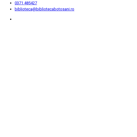
0371 485427
biblioteca@bibliotecabotosani.ro