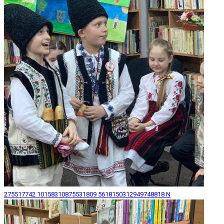
275517742 10158310875531809 5618150312949748818 N