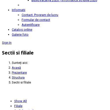
BiblioVacanța 2026 –Informatica
30 Iunie 2026
Informatii
Contact. Program de lucru
Formular de contact
Autentificare
Catalog online
Galerie foto
Sign In
Sectii si filiale
Sunteți aici:
Acasă
Prezentare
Structura
Sectii si filiale
Show All
Filiale