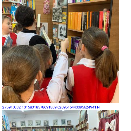
275910332 10158318578691809 6209516440095624941 N