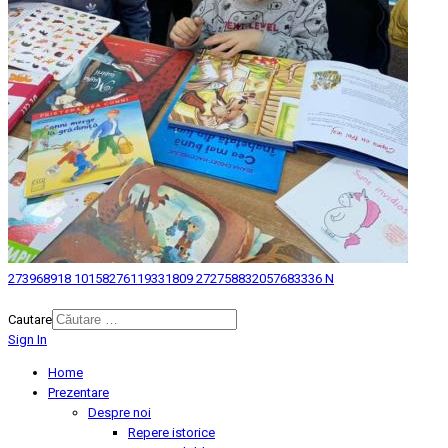
273968918 10158276119331809 272758832057683336 N
© 2026 Biblioteca Judeteana "Mihai Eminescu" Botosani.
Cautare
Sign In
Home
Prezentare
Despre noi
Repere istorice