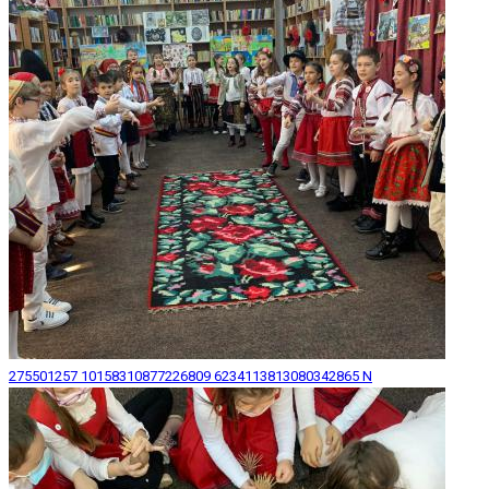
275501257 10158310877226809 6234113813080342865 N