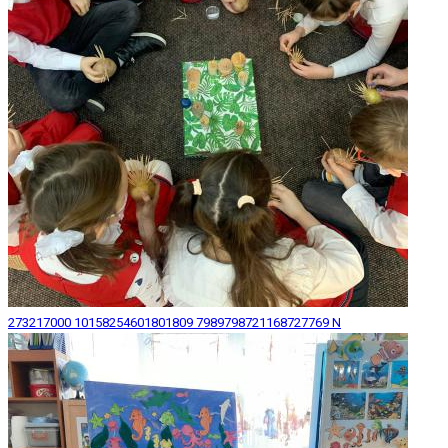
273217000 10158254601801809 7989798721168727769 N