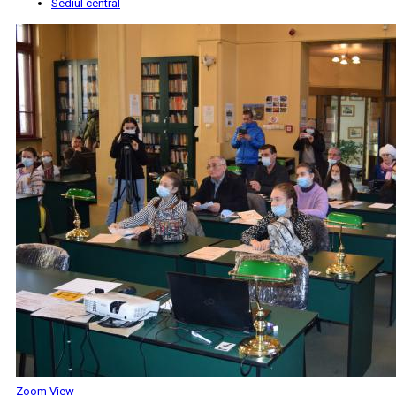
Sediul central
Zoom
View