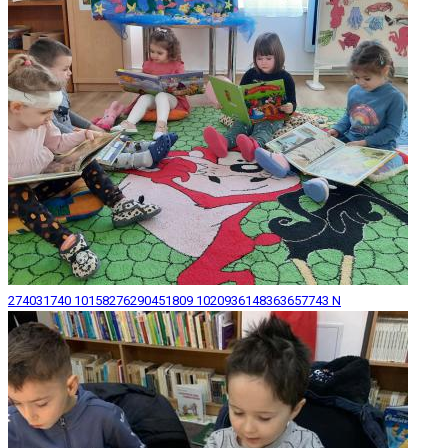
274031740 10158276290451809 1020936148363657743 N