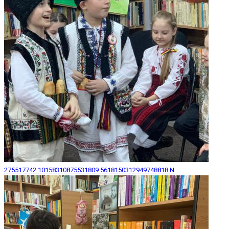
275517742 10158310875531809 5618150312949748818 N