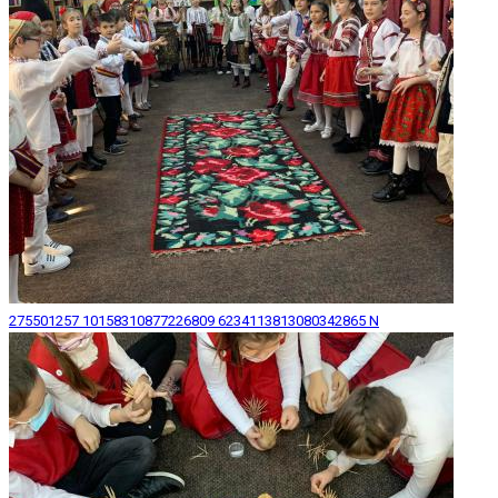
275501257 10158310877226809 6234113813080342865 N