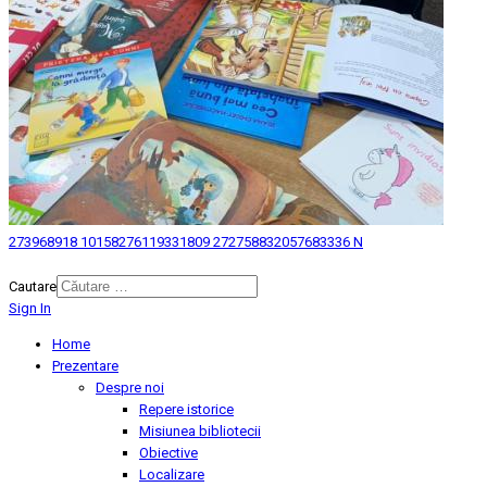
273968918 10158276119331809 272758832057683336 N
© 2026 Biblioteca Judeteana "Mihai Eminescu" Botosani.
Cautare
Sign In
Home
Prezentare
Despre noi
Repere istorice
Misiunea bibliotecii
Obiective
Localizare