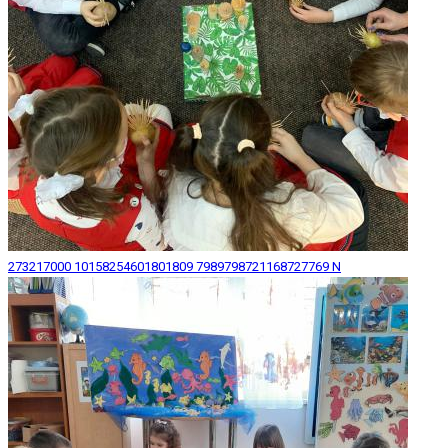
273217000 10158254601801809 7989798721168727769 N