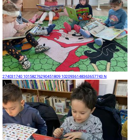
274031740 10158276290451809 1020936148363657743 N