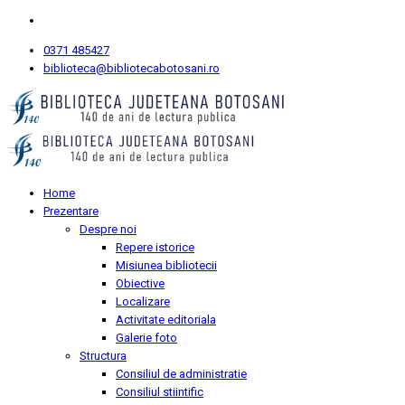
0371 485427
biblioteca@bibliotecabotosani.ro
Home
Prezentare
Despre noi
Repere istorice
Misiunea bibliotecii
Obiective
Localizare
Activitate editoriala
Galerie foto
Structura
Consiliul de administratie
Consiliul stiintific