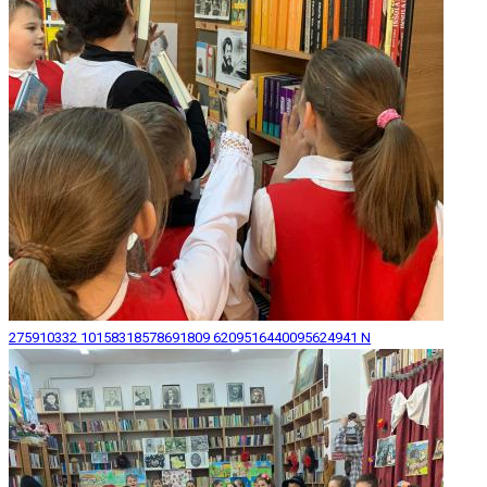
275910332 10158318578691809 6209516440095624941 N