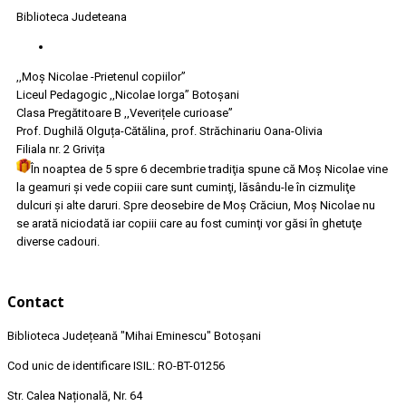
Biblioteca Judeteana
,,Moș Nicolae -Prietenul copiilor”
Liceul Pedagogic ,,Nicolae Iorga” Botoşani
Clasa Pregătitoare B ,,Veverițele curioase”
Prof. Dughilă Olguța-Cătălina, prof. Străchinariu Oana-Olivia
Filiala nr. 2 Grivița
În noaptea de 5 spre 6 decembrie tradiţia spune că Moş Nicolae vine
la geamuri şi vede copiii care sunt cuminţi, lăsându-le în cizmuliţe
dulcuri şi alte daruri. Spre deosebire de Moş Crăciun, Moş Nicolae nu
se arată niciodată iar copiii care au fost cuminţi vor găsi în ghetuţe
diverse cadouri.
Contact
Biblioteca Județeană
"Mihai Eminescu"
Botoșani
Cod unic de identificare ISIL: RO-BT-01256
Str. Calea Națională, Nr. 64