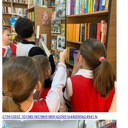
275910332 10158318578691809 6209516440095624941 N