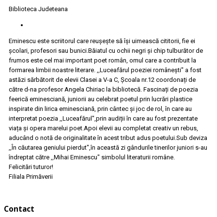
Biblioteca Judeteana
Eminescu este scriitorul care reușește să își uimească cititorii, fie ei
școlari, profesori sau bunici.Băiatul cu ochii negri și chip tulburător de
frumos este cel mai important poet român, omul care a contribuit la
formarea limbii noastre literare. ,,Luceafărul poeziei românești" a fost
astăzi sărbătorit de elevii Clasei a V-a C, Școala nr.12 coordonați de
către d-na profesor Angela Chiriac la bibliotecă. Fascinați de poezia
feerică eminesciană, juniorii au celebrat poetul prin lucrări plastice
inspirate din lirica eminesciană, prin cântec și joc de rol, în care au
interpretat poezia ,,Luceafărul",prin audiții în care au fost prezentate
viața și opera marelui poet.Apoi elevii au completat creativ un rebus,
aducând o notă de originalitate în acest tribut adus poetului.Sub deviza
,,În căutarea geniului pierdut",în această zi gândurile tinerilor juniori s-au
îndreptat către ,,Mihai Eminescu" simbolul literaturii române.
Felicitări tuturor!
Filiala Primăverii
Contact