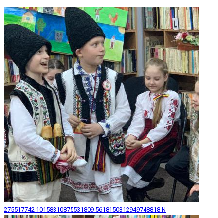
275517742 10158310875531809 5618150312949748818 N