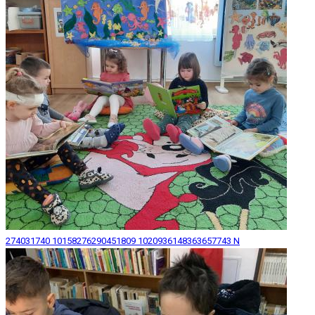
274031740 10158276290451809 1020936148363657743 N