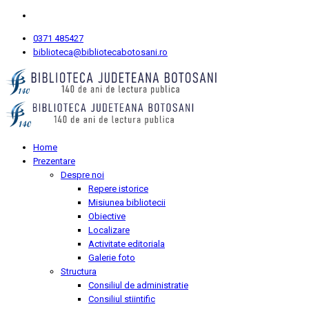
0371 485427
biblioteca@bibliotecabotosani.ro
Home
Prezentare
Despre noi
Repere istorice
Misiunea bibliotecii
Obiective
Localizare
Activitate editoriala
Galerie foto
Structura
Consiliul de administratie
Consiliul stiintific