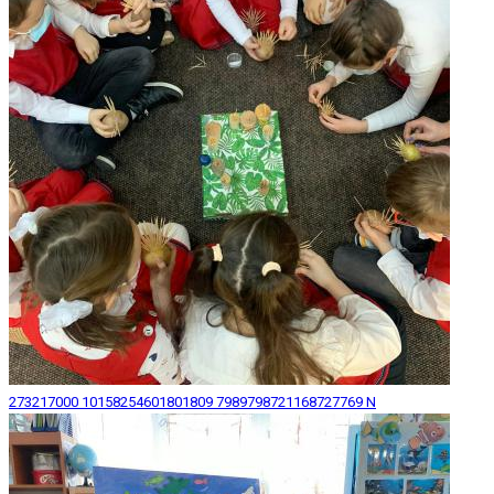
273217000 10158254601801809 7989798721168727769 N