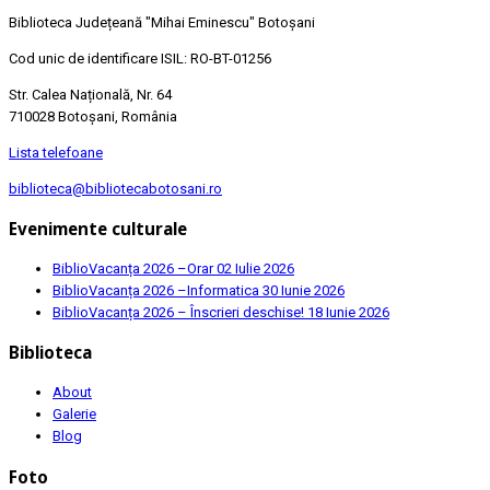
Biblioteca Județeană
"Mihai Eminescu"
Botoșani
Cod unic de identificare ISIL: RO-BT-01256
Str. Calea Națională, Nr. 64
710028 Botoșani, România
Lista telefoane
biblioteca@bibliotecabotosani.ro
Evenimente culturale
BiblioVacanța 2026 –Orar
02 Iulie 2026
BiblioVacanța 2026 –Informatica
30 Iunie 2026
BiblioVacanța 2026 – Înscrieri deschise!
18 Iunie 2026
Biblioteca
About
Galerie
Blog
Foto