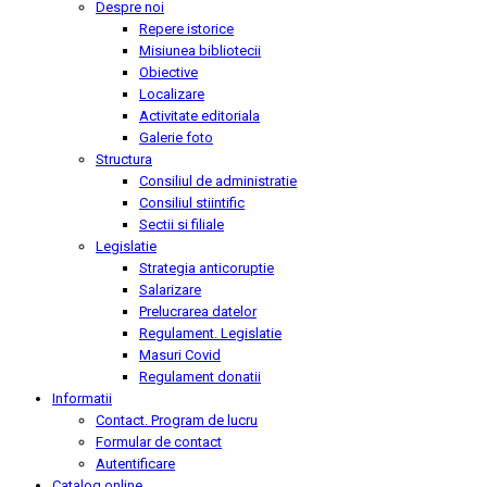
Despre noi
Repere istorice
Misiunea bibliotecii
Obiective
Localizare
Activitate editoriala
Galerie foto
Structura
Consiliul de administratie
Consiliul stiintific
Sectii si filiale
Legislatie
Strategia anticoruptie
Salarizare
Prelucrarea datelor
Regulament. Legislatie
Masuri Covid
Regulament donatii
Informatii
Contact. Program de lucru
Formular de contact
Autentificare
Catalog online