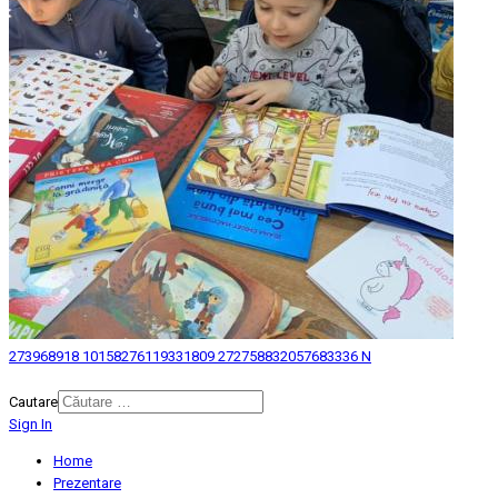
273968918 10158276119331809 272758832057683336 N
© 2026 Biblioteca Judeteana "Mihai Eminescu" Botosani.
Cautare
Sign In
Home
Prezentare