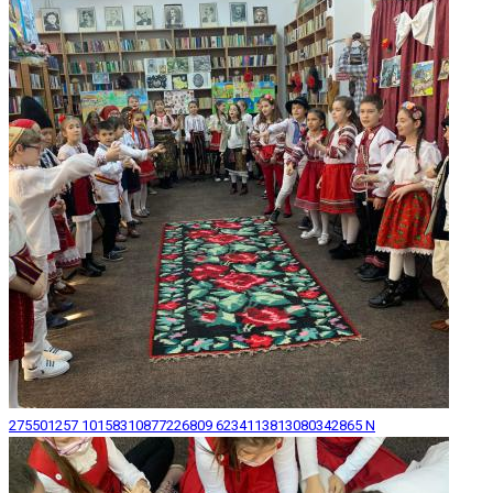
275501257 10158310877226809 6234113813080342865 N