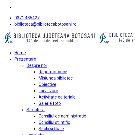
0371 485427
biblioteca@bibliotecabotosani.ro
Home
Prezentare
Despre noi
Repere istorice
Misiunea bibliotecii
Obiective
Localizare
Activitate editoriala
Galerie foto
Structura
Consiliul de administratie
Consiliul stiintific
Sectii si filiale