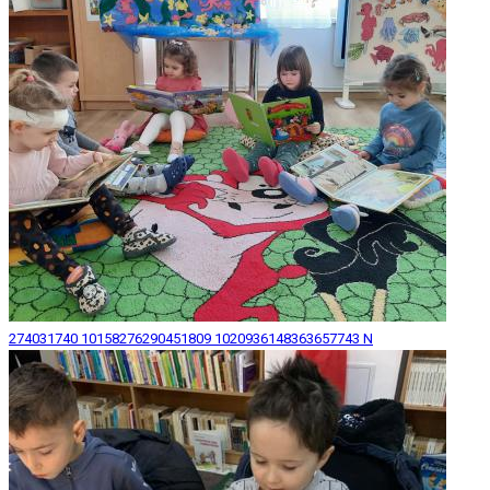
274031740 10158276290451809 1020936148363657743 N