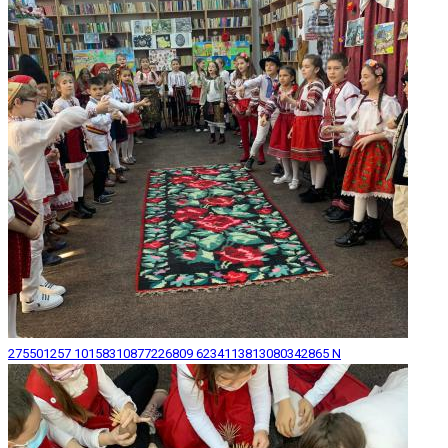
275501257 10158310877226809 6234113813080342865 N