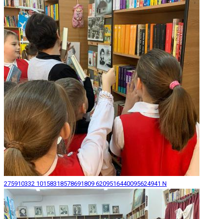
275910332 10158318578691809 6209516440095624941 N