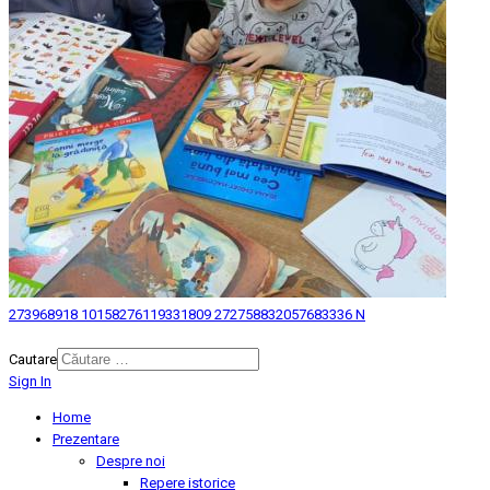
273968918 10158276119331809 272758832057683336 N
© 2026 Biblioteca Judeteana "Mihai Eminescu" Botosani.
Cautare
Sign In
Home
Prezentare
Despre noi
Repere istorice