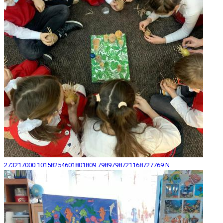
273217000 10158254601801809 7989798721168727769 N