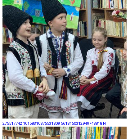
275517742 10158310875531809 5618150312949748818 N