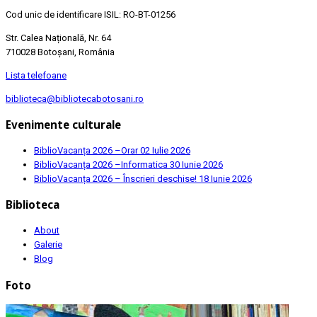
Cod unic de identificare ISIL: RO-BT-01256
Str. Calea Națională, Nr. 64
710028 Botoșani, România
Lista telefoane
biblioteca@bibliotecabotosani.ro
Evenimente culturale
BiblioVacanța 2026 –Orar
02 Iulie 2026
BiblioVacanța 2026 –Informatica
30 Iunie 2026
BiblioVacanța 2026 – Înscrieri deschise!
18 Iunie 2026
Biblioteca
About
Galerie
Blog
Foto