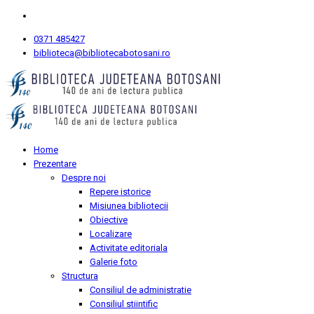
0371 485427
biblioteca@bibliotecabotosani.ro
Home
Prezentare
Despre noi
Repere istorice
Misiunea bibliotecii
Obiective
Localizare
Activitate editoriala
Galerie foto
Structura
Consiliul de administratie
Consiliul stiintific