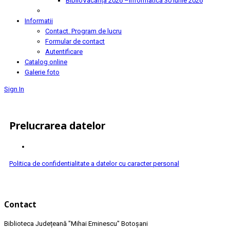
BiblioVacanța 2026 –Informatica
30 Iunie 2026
Informatii
Contact. Program de lucru
Formular de contact
Autentificare
Catalog online
Galerie foto
Sign In
Prelucrarea datelor
Politica de confidentialitate a datelor cu caracter personal
Contact
Biblioteca Județeană
"Mihai Eminescu"
Botoșani