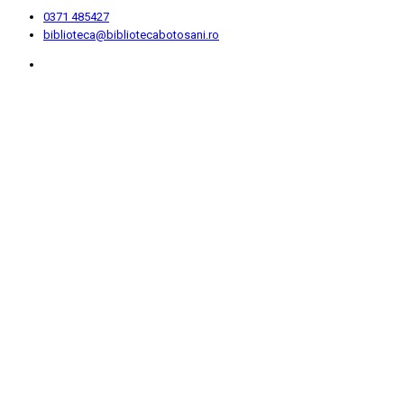
0371 485427
biblioteca@bibliotecabotosani.ro