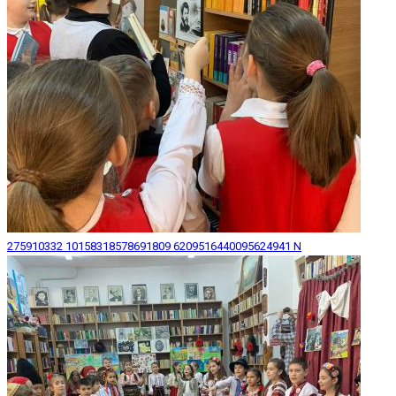
275910332 10158318578691809 6209516440095624941 N