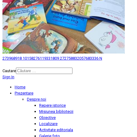
273968918 10158276119331809 272758832057683336 N
© 2026 Biblioteca Judeteana "Mihai Eminescu" Botosani.
Cautare
Sign In
Home
Prezentare
Despre noi
Repere istorice
Misiunea bibliotecii
Obiective
Localizare
Activitate editoriala
Galerie foto