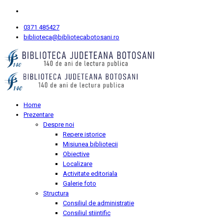
0371 485427
biblioteca@bibliotecabotosani.ro
Home
Prezentare
Despre noi
Repere istorice
Misiunea bibliotecii
Obiective
Localizare
Activitate editoriala
Galerie foto
Structura
Consiliul de administratie
Consiliul stiintific