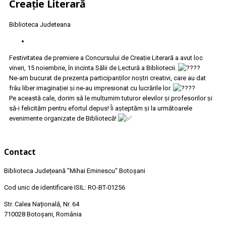
Creaṭie Literară
Biblioteca Judeteana
Festivitatea de premiere a Concursului de Creaṭie Literară a avut loc
vineri, 15 noiembrie, în incinta Sălii de Lectură a Bibliotecii.
Ne-am bucurat de prezenṭa participanṭilor noṣtri creativi, care au dat
frâu liber imaginaṭiei ṣi ne-au impresionat cu lucrările lor.
Pe această cale, dorim să le mulṭumim tuturor elevilor ṣi profesorilor ṣi
să-i felicităm pentru efortul depus! Îi aṣteptăm ṣi la următoarele
evenimente organizate de Bibliotecă!
Contact
Biblioteca Județeană
"Mihai Eminescu"
Botoșani
Cod unic de identificare ISIL: RO-BT-01256
Str. Calea Națională, Nr. 64
710028 Botoșani, România