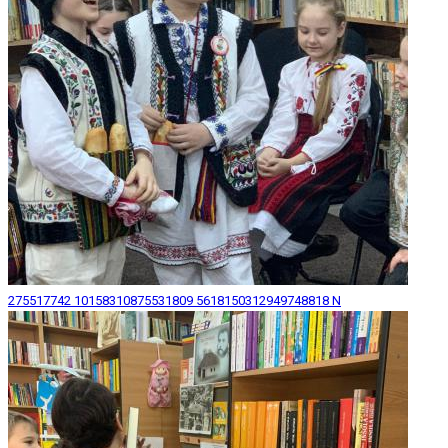
275517742 10158310875531809 5618150312949748818 N