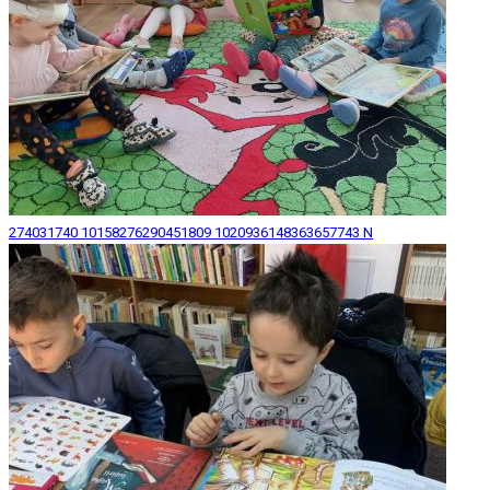
274031740 10158276290451809 1020936148363657743 N