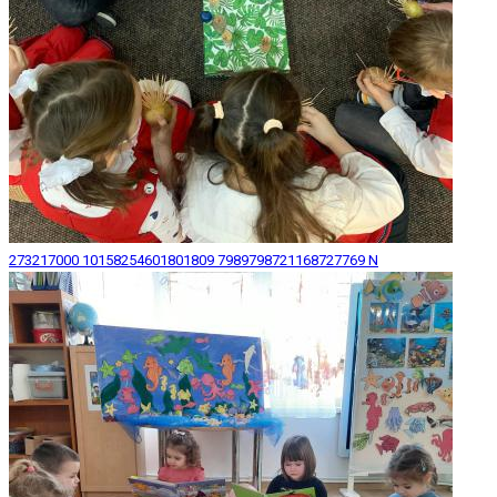
273217000 10158254601801809 7989798721168727769 N