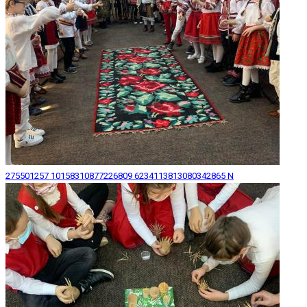
275501257 10158310877226809 6234113813080342865 N