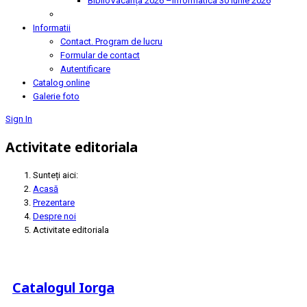
BiblioVacanța 2026 –Informatica
30 Iunie 2026
Informatii
Contact. Program de lucru
Formular de contact
Autentificare
Catalog online
Galerie foto
Sign In
Activitate editoriala
Sunteți aici:
Acasă
Prezentare
Despre noi
Activitate editoriala
Catalogul Iorga