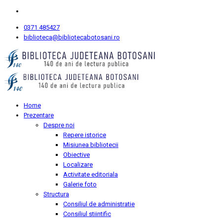
0371 485427
biblioteca@bibliotecabotosani.ro
Home
Prezentare
Despre noi
Repere istorice
Misiunea bibliotecii
Obiective
Localizare
Activitate editoriala
Galerie foto
Structura
Consiliul de administratie
Consiliul stiintific