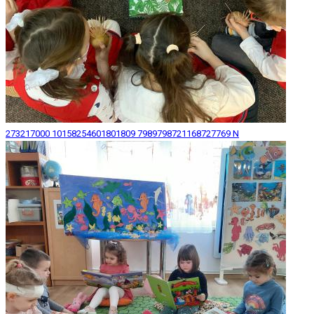
273217000 10158254601801809 7989798721168727769 N