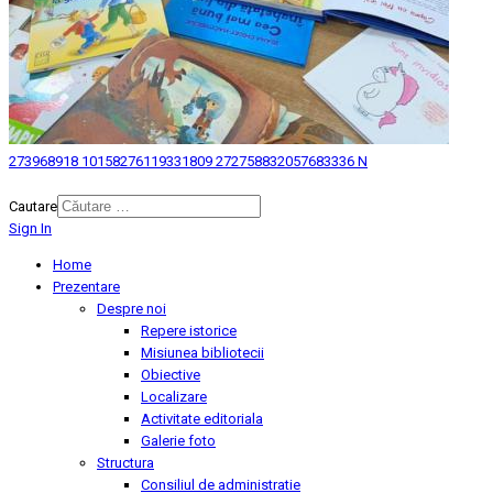
273968918 10158276119331809 272758832057683336 N
© 2026 Biblioteca Judeteana "Mihai Eminescu" Botosani.
Cautare
Sign In
Home
Prezentare
Despre noi
Repere istorice
Misiunea bibliotecii
Obiective
Localizare
Activitate editoriala
Galerie foto
Structura
Consiliul de administratie