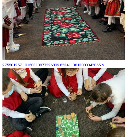
275501257 10158310877226809 6234113813080342865 N