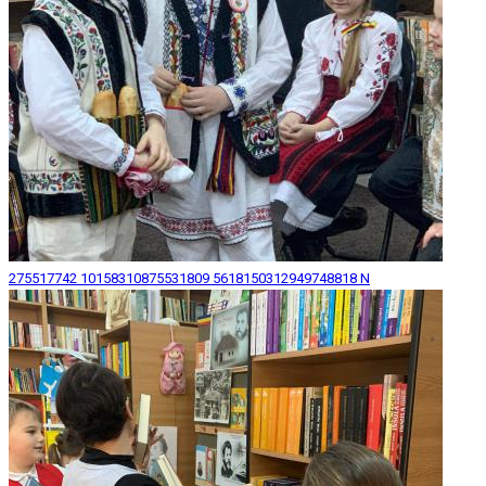
275517742 10158310875531809 5618150312949748818 N