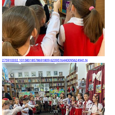
275910332 10158318578691809 6209516440095624941 N