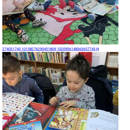
274031740 10158276290451809 1020936148363657743 N