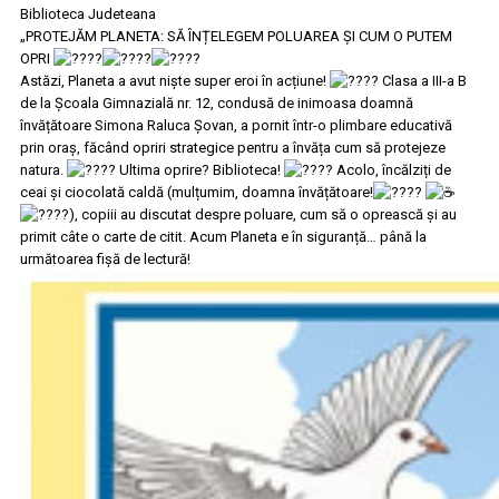
Biblioteca Judeteana
„PROTEJĂM PLANETA: SĂ ÎNȚELEGEM POLUAREA ȘI CUM O PUTEM
OPRI
Astăzi, Planeta a avut niște super eroi în acțiune!
Clasa a III-a B
de la Școala Gimnazială nr. 12, condusă de inimoasa doamnă
învățătoare Simona Raluca Șovan, a pornit într-o plimbare educativă
prin oraș, făcând opriri strategice pentru a învăța cum să protejeze
natura.
Ultima oprire? Biblioteca!
Acolo, încălziți de
ceai și ciocolată caldă (mulțumim, doamna învățătoare!
), copiii au discutat despre poluare, cum să o oprească și au
primit câte o carte de citit. Acum Planeta e în siguranță… până la
următoarea fișă de lectură!