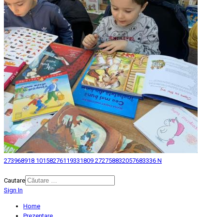
273968918 10158276119331809 272758832057683336 N
© 2026 Biblioteca Judeteana "Mihai Eminescu" Botosani.
Cautare
Sign In
Home
Prezentare