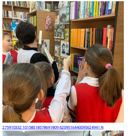
275910332 10158318578691809 6209516440095624941 N