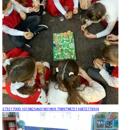
273217000 10158254601801809 7989798721168727769 N