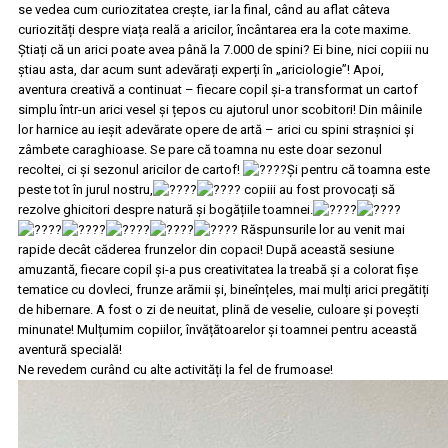
se vedea cum curiozitatea crește, iar la final, când au aflat câteva
curiozități despre viața reală a aricilor, încântarea era la cote maxime.
Știați că un arici poate avea până la 7.000 de spini? Ei bine, nici copiii nu
știau asta, dar acum sunt adevărați experți în „ariciologie”! Apoi,
aventura creativă a continuat – fiecare copil și-a transformat un cartof
simplu într-un arici vesel și țepos cu ajutorul unor scobitori! Din mâinile
lor harnice au ieșit adevărate opere de artă – arici cu spini strașnici și
zâmbete caraghioase. Se pare că toamna nu este doar sezonul
recoltei, ci și sezonul aricilor de cartof!
Și pentru că toamna este
peste tot în jurul nostru,
copiii au fost provocați să
rezolve ghicitori despre natură și bogățiile toamnei.
Răspunsurile lor au venit mai
rapide decât căderea frunzelor din copaci! După această sesiune
amuzantă, fiecare copil și-a pus creativitatea la treabă și a colorat fișe
tematice cu dovleci, frunze arămii și, bineînțeles, mai mulți arici pregătiți
de hibernare. A fost o zi de neuitat, plină de veselie, culoare și povești
minunate! Mulțumim copiilor, învățătoarelor și toamnei pentru această
aventură specială!
Ne revedem curând cu alte activități la fel de frumoase!