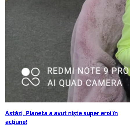
Astăzi, Planeta a avut niște super eroi în
acțiune!