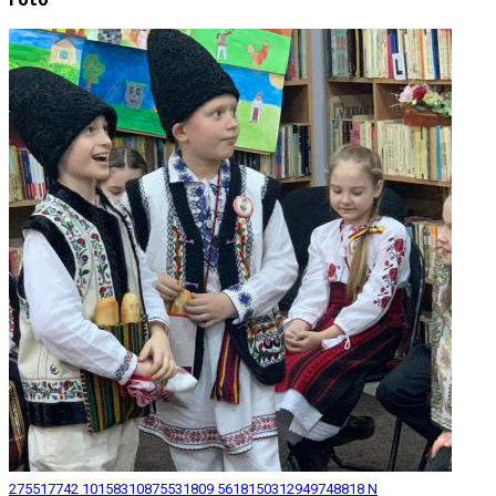
275517742 10158310875531809 5618150312949748818 N