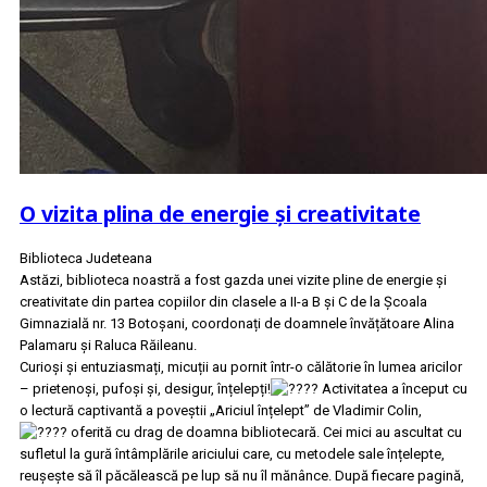
O vizita plina de energie și creativitate
Biblioteca Judeteana
Astăzi, biblioteca noastră a fost gazda unei vizite pline de energie și
creativitate din partea copiilor din clasele a II-a B și C de la Școala
Gimnazială nr. 13 Botoșani, coordonați de doamnele învățătoare Alina
Palamaru și Raluca Răileanu.
Curioși și entuziasmați, micuții au pornit într-o călătorie în lumea aricilor
– prietenoși, pufoși și, desigur, înțelepți!
Activitatea a început cu
o lectură captivantă a poveștii „Ariciul înțelept” de Vladimir Colin,
oferită cu drag de doamna bibliotecară. Cei mici au ascultat cu
sufletul la gură întâmplările ariciului care, cu metodele sale înțelepte,
reușește să îl păcălească pe lup să nu îl mănânce. După fiecare pagină,