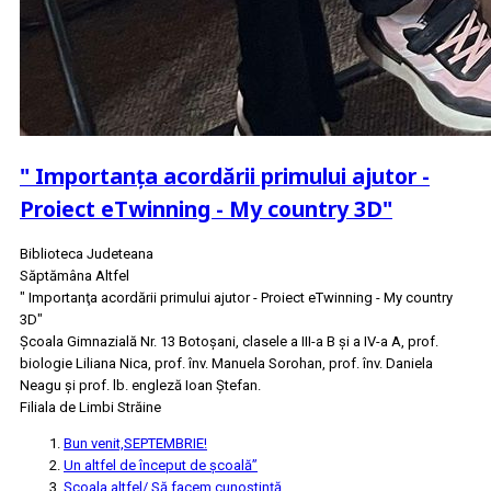
" Importanţa acordării primului ajutor -
Proiect eTwinning - My country 3D"
Biblioteca Judeteana
Săptămâna Altfel
" Importanţa acordării primului ajutor - Proiect eTwinning - My country
3D"
Şcoala Gimnazială Nr. 13 Botoşani, clasele a III-a B şi a IV-a A, prof.
biologie Liliana Nica, prof. înv. Manuela Sorohan, prof. înv. Daniela
Neagu şi prof. lb. engleză Ioan Ştefan.
Filiala de Limbi Străine
Bun venit,SEPTEMBRIE!
Un altfel de început de școală”
Școala altfel/ Să facem cunoștință