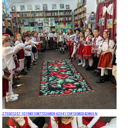
275501257 10158310877226809 6234113813080342865 N