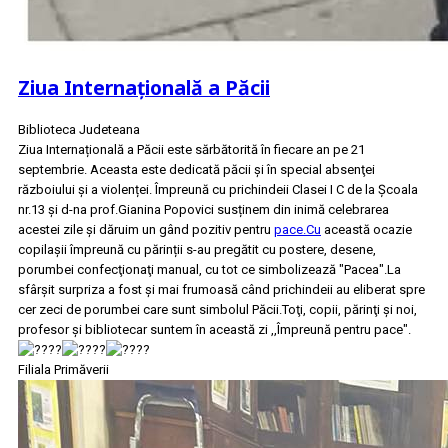
Ziua Internațională a Păcii
Biblioteca Judeteana
Ziua Internațională a Păcii este sărbătorită în fiecare an pe 21
septembrie. Aceasta este dedicată păcii și în special absenţei
războiului și a violenței. Împreună cu prichindeii Clasei I C de la Școala
nr.13 și d-na prof.Gianina Popovici susținem din inimă celebrarea
acestei zile și dăruim un gând pozitiv pentru
pace.Cu
această ocazie
copilașii împreună cu părinții s-au pregătit cu postere, desene,
porumbei confecţionaţi manual, cu tot ce simbolizează "Pacea".La
sfârșit surpriza a fost și mai frumoasă când prichindeii au eliberat spre
cer zeci de porumbei care sunt simbolul Păcii.Toţi, copii, părinţi și noi,
profesor și bibliotecar suntem în această zi ,,Împreună pentru pace".
Filiala Primăverii