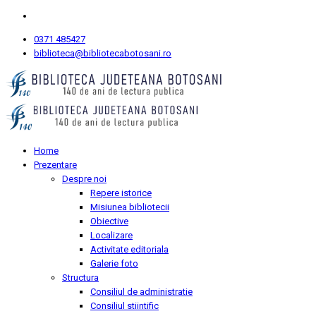
0371 485427
biblioteca@bibliotecabotosani.ro
Home
Prezentare
Despre noi
Repere istorice
Misiunea bibliotecii
Obiective
Localizare
Activitate editoriala
Galerie foto
Structura
Consiliul de administratie
Consiliul stiintific