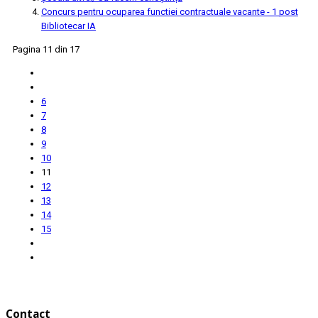
Concurs pentru ocuparea functiei contractuale vacante - 1 post
Bibliotecar IA
Pagina 11 din 17
6
7
8
9
10
11
12
13
14
15
Contact