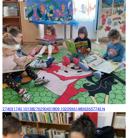
274031740 10158276290451809 1020936148363657743 N