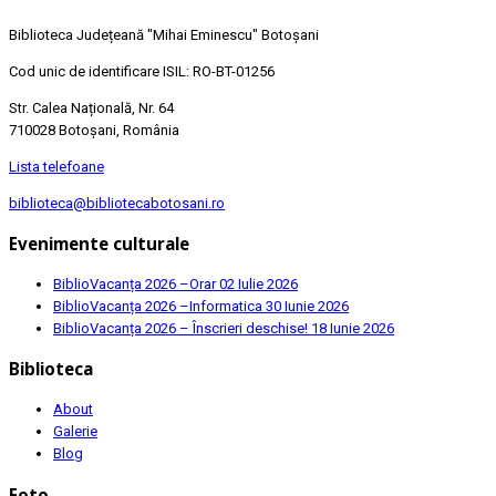
Biblioteca Județeană
"Mihai Eminescu"
Botoșani
Cod unic de identificare ISIL: RO-BT-01256
Str. Calea Națională, Nr. 64
710028 Botoșani, România
Lista telefoane
biblioteca@bibliotecabotosani.ro
Evenimente culturale
BiblioVacanța 2026 –Orar
02 Iulie 2026
BiblioVacanța 2026 –Informatica
30 Iunie 2026
BiblioVacanța 2026 – Înscrieri deschise!
18 Iunie 2026
Biblioteca
About
Galerie
Blog
Foto