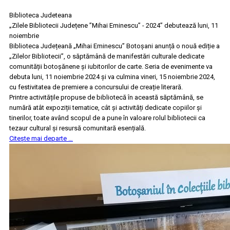
Biblioteca Judeteana
„Zilele Bibliotecii Județene ”Mihai Eminescu” - 2024” debutează luni, 11
noiembrie
Biblioteca Județeană „Mihai Eminescu” Botoșani anunță o nouă ediție a
„Zilelor Bibliotecii”, o săptămână de manifestări culturale dedicate
comunității botoșănene și iubitorilor de carte. Seria de evenimente va
debuta luni, 11 noiembrie 2024 și va culmina vineri, 15 noiembrie 2024,
cu festivitatea de premiere a concursului de creație literară.
Printre activitățile propuse de bibliotecă în această săptămână, se
numără atât expoziții tematice, cât și activități dedicate copiilor și
tinerilor, toate având scopul de a pune în valoare rolul bibliotecii ca
tezaur cultural și resursă comunitară esențială.
Citește mai departe …