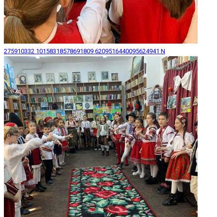
275910332 10158318578691809 6209516440095624941 N