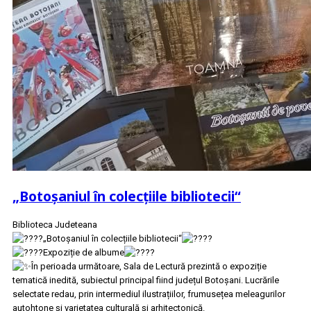
„Botoșaniul în colecțiile bibliotecii“
Biblioteca Judeteana
„Botoșaniul în colecțiile bibliotecii“
Expoziție de albume
În perioada următoare, Sala de Lectură prezintă o expoziție
tematică inedită, subiectul principal fiind județul Botoșani. Lucrările
selectate redau, prin intermediul ilustrațiilor, frumusețea meleagurilor
autohtone și varietatea culturală și arhitectonică.