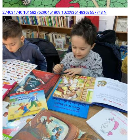
274031740 10158276290451809 1020936148363657743 N