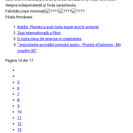
despre independență și forța caracterului.
Felicitări,copii minunați!
Filiala Primăverii
Astăzi, Planeta a avut niște super eroi în acțiune!
Ziua Internațională a Păcii
O vizita plina de energie și creativitate
" Importanţa acordării primului ajutor - Proiect eTwinning - My
country 3D"
Pagina 10 din 17
5
6
7
8
9
10
11
12
13