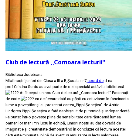
Club de lectură ,,Comoara lecturii"
Biblioteca Judeteana
Micii noștri juniori din Clasa a III-a B,Școala nr.7,
coord.de
d-na
prof.Cristina Surdu au avut parte de o zi specială astăzi la bibliotecă
Au început un nou Club de lectură ,,Comoara lecturii".Pasionați
de carte
ca de fiecare dată au pășit cu entuziasm în fascinanta
lume a poveștilor și au prezentat cartea,,Pippi Șosețica" de Astrid
Lindgren.Pippi Șosețica o fată neobișnuit de puternică și independentă
i-a purtat într-o poveste plină de sensibilitate care răstoarnă lumea
oamenilor mari.Prin lucru în echipă, juniorii noștri au dat dovadă de
imaginație și creativitate demonstrând în concluzie că lectura acestei
cărți este minunată, plină de aventuri amuzante și lecții valoroase