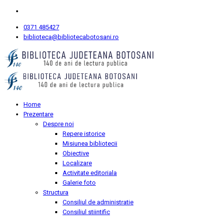
0371 485427
biblioteca@bibliotecabotosani.ro
Home
Prezentare
Despre noi
Repere istorice
Misiunea bibliotecii
Obiective
Localizare
Activitate editoriala
Galerie foto
Structura
Consiliul de administratie
Consiliul stiintific