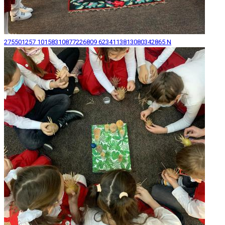
275501257 10158310877226809 6234113813080342865 N