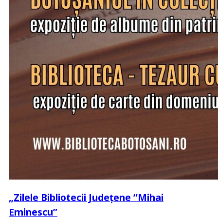
„Zilele Bibliotecii Județene ”Mihai
Eminescu”