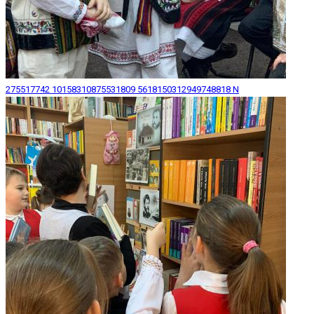
275517742 10158310875531809 5618150312949748818 N