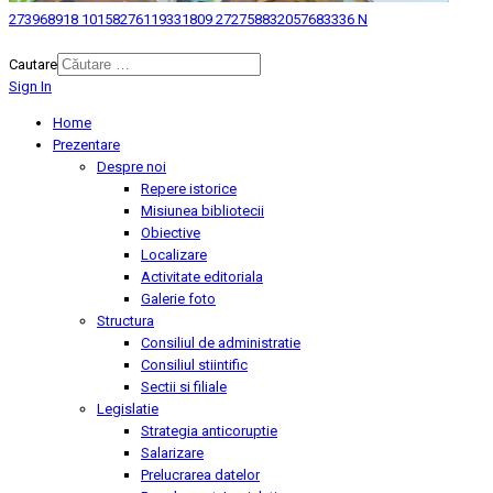
273968918 10158276119331809 272758832057683336 N
© 2026 Biblioteca Judeteana "Mihai Eminescu" Botosani.
Cautare
Sign In
Home
Prezentare
Despre noi
Repere istorice
Misiunea bibliotecii
Obiective
Localizare
Activitate editoriala
Galerie foto
Structura
Consiliul de administratie
Consiliul stiintific
Sectii si filiale
Legislatie
Strategia anticoruptie
Salarizare
Prelucrarea datelor