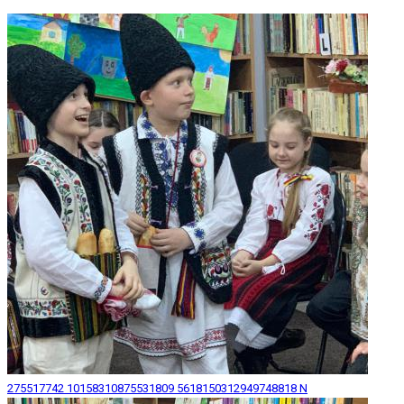
275517742 10158310875531809 5618150312949748818 N