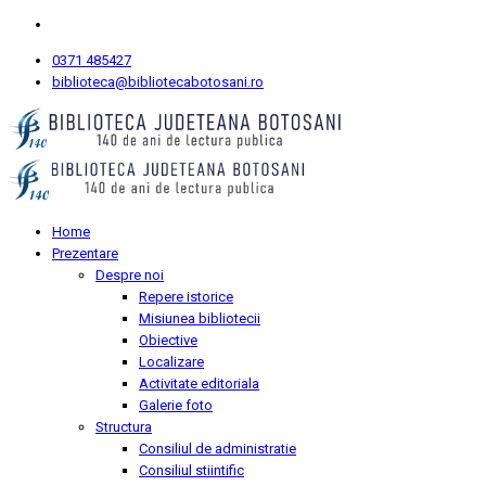
0371 485427
biblioteca@bibliotecabotosani.ro
Home
Prezentare
Despre noi
Repere istorice
Misiunea bibliotecii
Obiective
Localizare
Activitate editoriala
Galerie foto
Structura
Consiliul de administratie
Consiliul stiintific