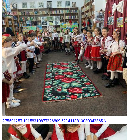
275501257 10158310877226809 6234113813080342865 N