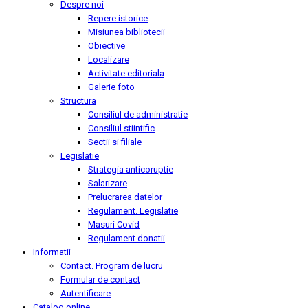
Despre noi
Repere istorice
Misiunea bibliotecii
Obiective
Localizare
Activitate editoriala
Galerie foto
Structura
Consiliul de administratie
Consiliul stiintific
Sectii si filiale
Legislatie
Strategia anticoruptie
Salarizare
Prelucrarea datelor
Regulament. Legislatie
Masuri Covid
Regulament donatii
Informatii
Contact. Program de lucru
Formular de contact
Autentificare
Catalog online