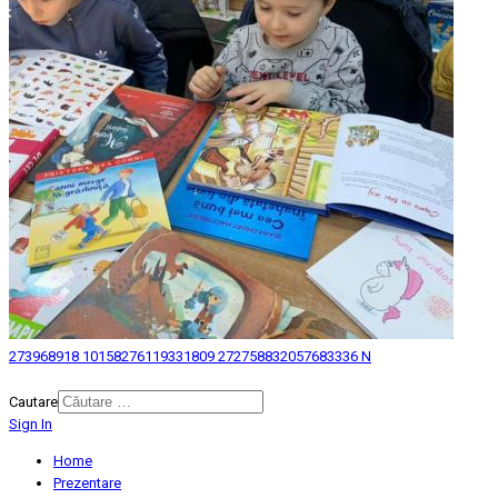
273968918 10158276119331809 272758832057683336 N
© 2026 Biblioteca Judeteana "Mihai Eminescu" Botosani.
Cautare
Sign In
Home
Prezentare