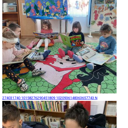
274031740 10158276290451809 1020936148363657743 N