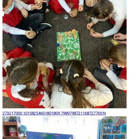
273217000 10158254601801809 7989798721168727769 N