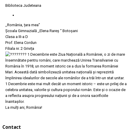
Biblioteca Judeteana
,,România, țara mea”
Școala Gimnazială ,,Elena Rareș “ Botoșani
Clasa a III-a D
Prof. Elena Cordun
Filiala nr. 2 Grivița
1 Decembrie este Ziua Națională a României, o zi de mare
însemnătate pentru români, care marchează Unirea Transilvaniei cu
România în 1918, un moment istoric ce a dus la formarea României
Mari. Această dată simbolizează unitatea națională și reprezintă
împlinirea idealurilor de secole ale românilor de a trăi într-un stat unitar.
1 Decembrie este mai mult decât un moment istoric – este un prilej de a
celebra unitatea, valorile și cultura poporului român. Este și o ocazie de
a reflecta asupra progresului națiunii și de a onora sacrificiile
înaintașilor.
La mulți ani, România!
Contact