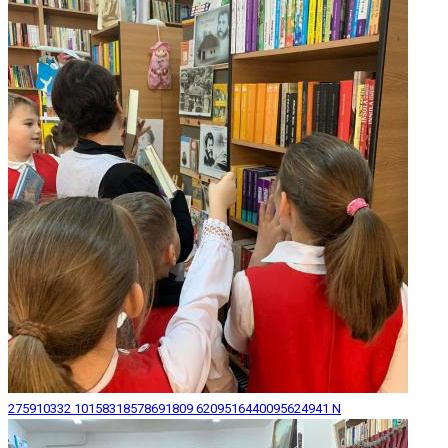
275910332 10158318578691809 6209516440095624941 N