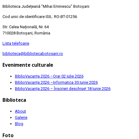
Biblioteca Județeană
"Mihai Eminescu"
Botoșani
Cod unic de identificare ISIL: RO-BT-01256
Str. Calea Națională, Nr. 64
710028 Botoșani, România
Lista telefoane
biblioteca@bibliotecabotosani.ro
Evenimente culturale
BiblioVacanța 2026 –Orar
02 Iulie 2026
BiblioVacanța 2026 –Informatica
30 Iunie 2026
BiblioVacanța 2026 – Înscrieri deschise!
18 Iunie 2026
Biblioteca
About
Galerie
Blog
Foto