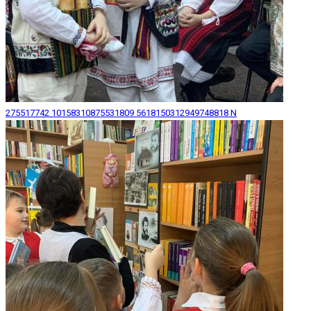
275517742 10158310875531809 5618150312949748818 N