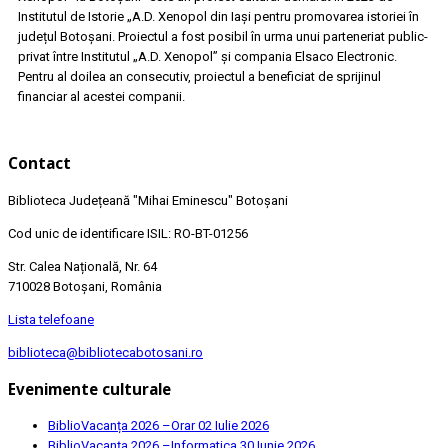
Institutul de Istorie „A.D. Xenopol din Iași pentru promovarea istoriei în
județul Botoșani. Proiectul a fost posibil în urma unui parteneriat public-
privat între Institutul „A.D. Xenopol” și compania Elsaco Electronic.
Pentru al doilea an consecutiv, proiectul a beneficiat de sprijinul
financiar al acestei companii.
Contact
Biblioteca Județeană
"Mihai Eminescu"
Botoșani
Cod unic de identificare ISIL: RO-BT-01256
Str. Calea Națională, Nr. 64
710028 Botoșani, România
Lista telefoane
biblioteca@bibliotecabotosani.ro
Evenimente culturale
BiblioVacanța 2026 –Orar
02 Iulie 2026
BiblioVacanța 2026 –Informatica
30 Iunie 2026