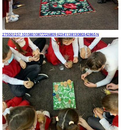
275501257 10158310877226809 6234113813080342865 N