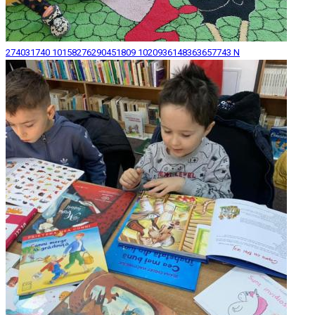
274031740 10158276290451809 1020936148363657743 N