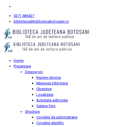
0371 485427
biblioteca@bibliotecabotosani.ro
Home
Prezentare
Despre noi
Repere istorice
Misiunea bibliotecii
Obiective
Localizare
Activitate editoriala
Galerie foto
Structura
Consiliul de administratie
Consiliul stiintific