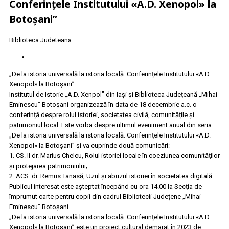
Conferințele Institutului «A.D. Xenopol» la
Botoșani”
Biblioteca Judeteana
„De la istoria universală la istoria locală. Conferințele Institutului «A.D.
Xenopol» la Botoșani”
Institutul de Istorie „A.D. Xenpol” din Iași și Biblioteca Județeană „Mihai
Eminescu” Botoșani organizează în data de 18 decembrie a.c. o
conferință despre rolul istoriei, societatea civilă, comunitățile și
patrimoniul local. Este vorba despre ultimul eveniment anual din seria
„De la istoria universală la istoria locală. Conferințele Institutului «A.D.
Xenopol» la Botoșani” și va cuprinde două comunicări:
1. CS. II dr. Marius Chelcu, Rolul istoriei locale în coeziunea comunităţilor
şi protejarea patrimoniului;
2. ACS. dr. Remus Tanasă, Uzul și abuzul istoriei în societatea digitală.
Publicul interesat este așteptat începând cu ora 14.00 la Secția de
împrumut carte pentru copii din cadrul Bibliotecii Județene „Mihai
Eminescu” Botoșani.
„De la istoria universală la istoria locală. Conferințele Institutului «A.D.
Xenopol» la Botoșani” este un proiect cultural demarat în 2023 de