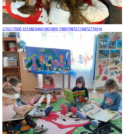
273217000 10158254601801809 7989798721168727769 N