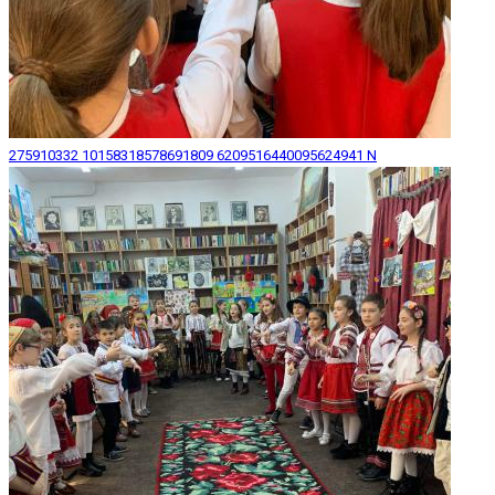
275910332 10158318578691809 6209516440095624941 N