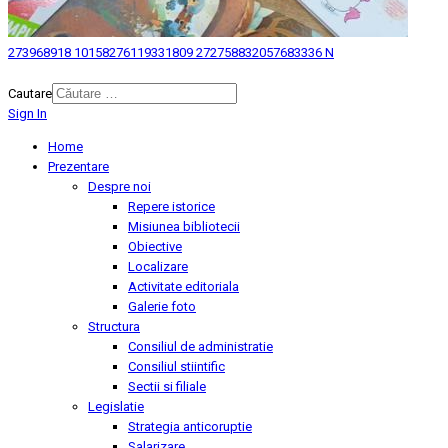
273968918 10158276119331809 272758832057683336 N
© 2026 Biblioteca Judeteana "Mihai Eminescu" Botosani.
Cautare
Sign In
Home
Prezentare
Despre noi
Repere istorice
Misiunea bibliotecii
Obiective
Localizare
Activitate editoriala
Galerie foto
Structura
Consiliul de administratie
Consiliul stiintific
Sectii si filiale
Legislatie
Strategia anticoruptie
Salarizare