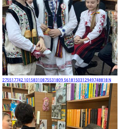
275517742 10158310875531809 5618150312949748818 N