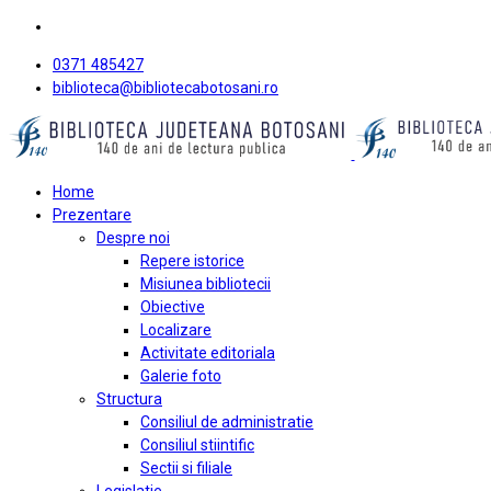
0371 485427
biblioteca@bibliotecabotosani.ro
Home
Prezentare
Despre noi
Repere istorice
Misiunea bibliotecii
Obiective
Localizare
Activitate editoriala
Galerie foto
Structura
Consiliul de administratie
Consiliul stiintific
Sectii si filiale