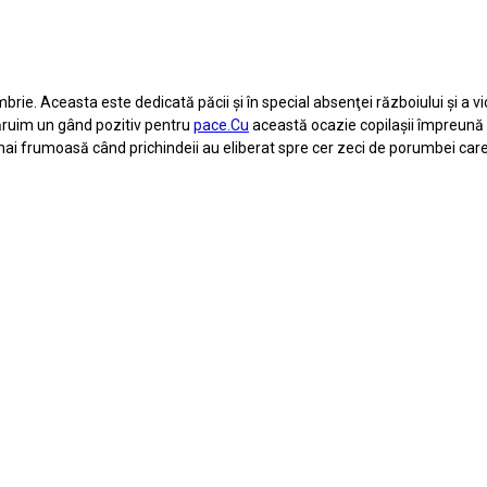
rie. Aceasta este dedicată păcii și în special absenţei războiului și a vio
dăruim un gând pozitiv pentru
pace.Cu
această ocazie copilașii împreună 
i frumoasă când prichindeii au eliberat spre cer zeci de porumbei care sunt