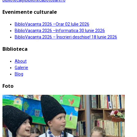
biblioteca@bibliotecabotosani.ro
Evenimente culturale
BiblioVacanța 2026 –Orar
02 Iulie 2026
BiblioVacanța 2026 –Informatica
30 Iunie 2026
BiblioVacanța 2026 – Înscrieri deschise!
18 Iunie 2026
Biblioteca
About
Galerie
Blog
Foto