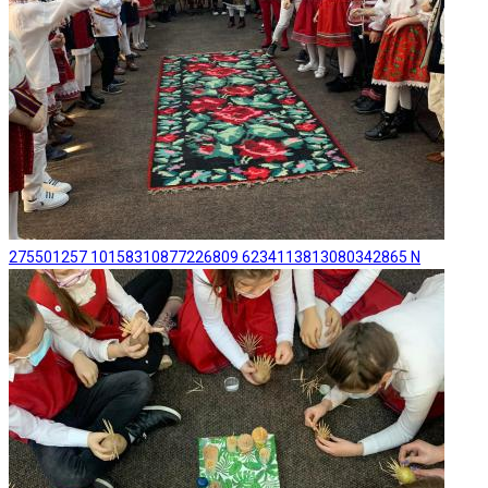
275501257 10158310877226809 6234113813080342865 N