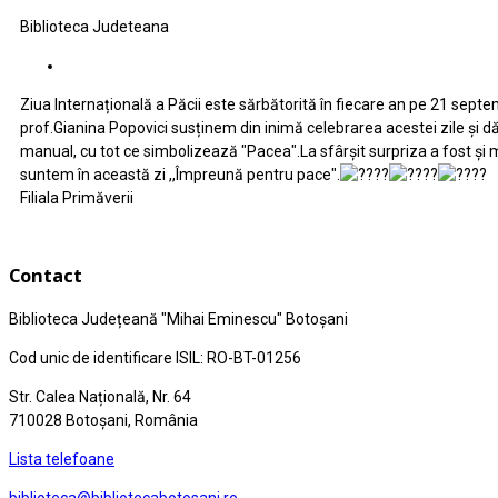
Biblioteca Judeteana
Ziua Internațională a Păcii este sărbătorită în fiecare an pe 21 septemb
prof.Gianina Popovici susținem din inimă celebrarea acestei zile și 
manual, cu tot ce simbolizează "Pacea".La sfârșit surpriza a fost și ma
suntem în această zi ,,Împreună pentru pace".
Filiala Primăverii
Contact
Biblioteca Județeană
"Mihai Eminescu"
Botoșani
Cod unic de identificare ISIL: RO-BT-01256
Str. Calea Națională, Nr. 64
710028 Botoșani, România
Lista telefoane