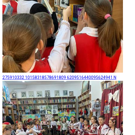
275910332 10158318578691809 6209516440095624941 N