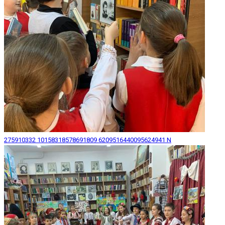
275910332 10158318578691809 6209516440095624941 N