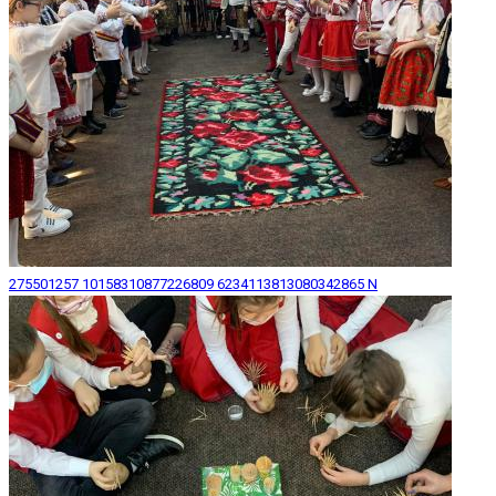
275501257 10158310877226809 6234113813080342865 N