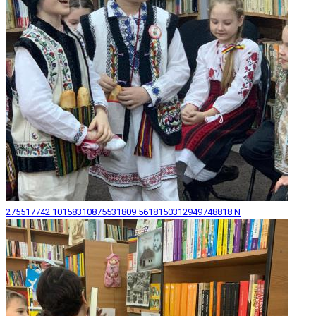
275517742 10158310875531809 5618150312949748818 N