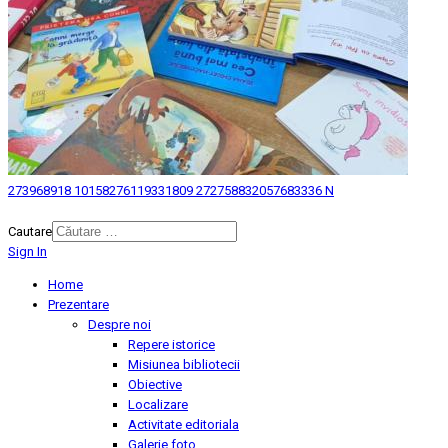
273968918 10158276119331809 272758832057683336 N
© 2026 Biblioteca Judeteana "Mihai Eminescu" Botosani.
Cautare
Sign In
Home
Prezentare
Despre noi
Repere istorice
Misiunea bibliotecii
Obiective
Localizare
Activitate editoriala
Galerie foto