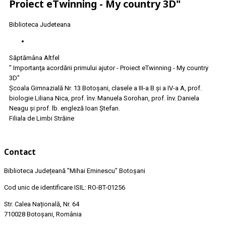
Proiect eTwinning - My country 3D"
Biblioteca Judeteana
Săptămâna Altfel
" Importanţa acordării primului ajutor - Proiect eTwinning - My country
3D"
Şcoala Gimnazială Nr. 13 Botoşani, clasele a III-a B şi a IV-a A, prof.
biologie Liliana Nica, prof. înv. Manuela Sorohan, prof. înv. Daniela
Neagu şi prof. lb. engleză Ioan Ştefan.
Filiala de Limbi Străine
Contact
Biblioteca Județeană
"Mihai Eminescu"
Botoșani
Cod unic de identificare ISIL: RO-BT-01256
Str. Calea Națională, Nr. 64
710028 Botoșani, România