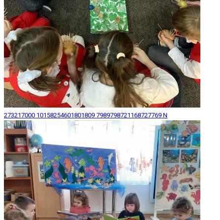
273217000 10158254601801809 7989798721168727769 N