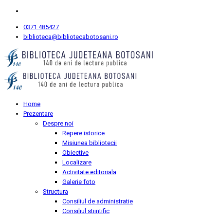
0371 485427
biblioteca@bibliotecabotosani.ro
Home
Prezentare
Despre noi
Repere istorice
Misiunea bibliotecii
Obiective
Localizare
Activitate editoriala
Galerie foto
Structura
Consiliul de administratie
Consiliul stiintific