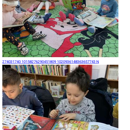
274031740 10158276290451809 1020936148363657743 N