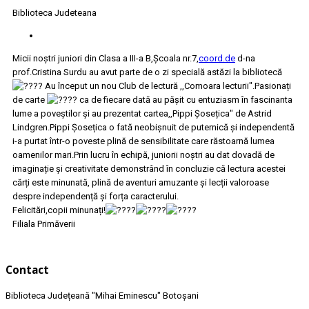
Biblioteca Judeteana
Micii noștri juniori din Clasa a III-a B,Școala nr.7,
coord.de
d-na
prof.Cristina Surdu au avut parte de o zi specială astăzi la bibliotecă
Au început un nou Club de lectură ,,Comoara lecturii".Pasionați
de carte
ca de fiecare dată au pășit cu entuziasm în fascinanta
lume a poveștilor și au prezentat cartea,,Pippi Șosețica" de Astrid
Lindgren.Pippi Șosețica o fată neobișnuit de puternică și independentă
i-a purtat într-o poveste plină de sensibilitate care răstoarnă lumea
oamenilor mari.Prin lucru în echipă, juniorii noștri au dat dovadă de
imaginație și creativitate demonstrând în concluzie că lectura acestei
cărți este minunată, plină de aventuri amuzante și lecții valoroase
despre independență și forța caracterului.
Felicitări,copii minunați!
Filiala Primăverii
Contact
Biblioteca Județeană
"Mihai Eminescu"
Botoșani