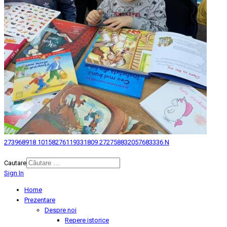
273968918 10158276119331809 272758832057683336 N
© 2026 Biblioteca Judeteana "Mihai Eminescu" Botosani.
Cautare
Sign In
Home
Prezentare
Despre noi
Repere istorice