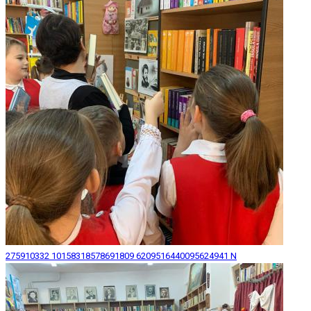
275910332 10158318578691809 6209516440095624941 N