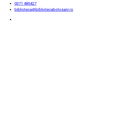
0371 485427
biblioteca@bibliotecabotosani.ro