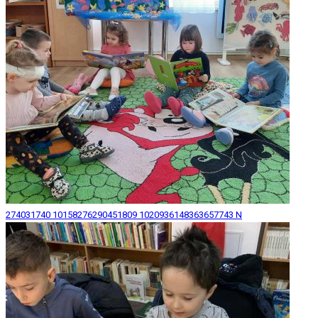
274031740 10158276290451809 1020936148363657743 N