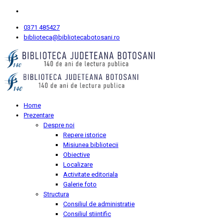
0371 485427
biblioteca@bibliotecabotosani.ro
Home
Prezentare
Despre noi
Repere istorice
Misiunea bibliotecii
Obiective
Localizare
Activitate editoriala
Galerie foto
Structura
Consiliul de administratie
Consiliul stiintific