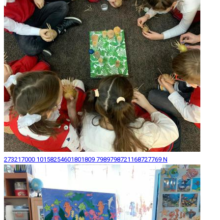
273217000 10158254601801809 7989798721168727769 N