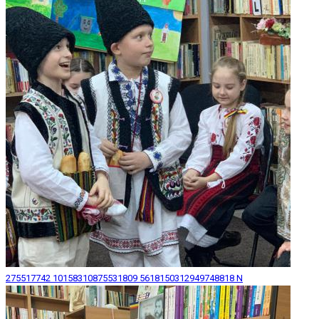
275517742 10158310875531809 5618150312949748818 N