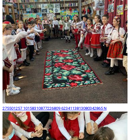
275501257 10158310877226809 6234113813080342865 N