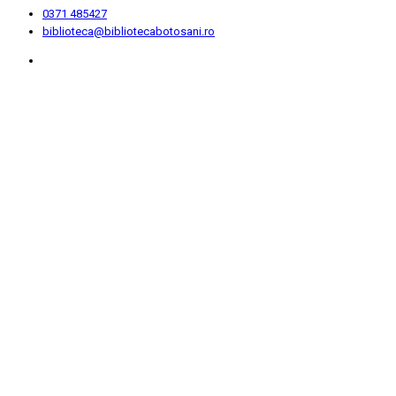
0371 485427
biblioteca@bibliotecabotosani.ro