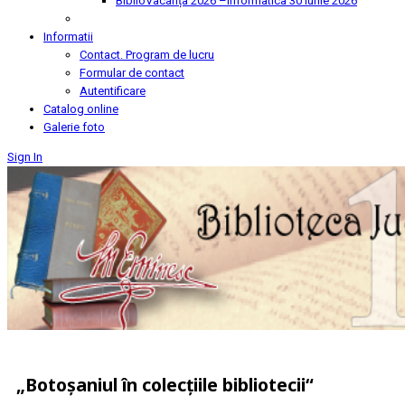
BiblioVacanța 2026 –Informatica
30 Iunie 2026
Informatii
Contact. Program de lucru
Formular de contact
Autentificare
Catalog online
Galerie foto
Sign In
„Botoșaniul în colecțiile bibliotecii“