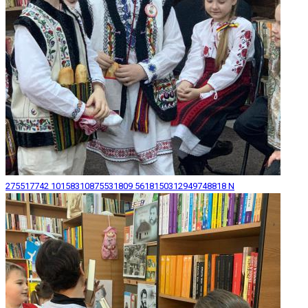
275517742 10158310875531809 5618150312949748818 N