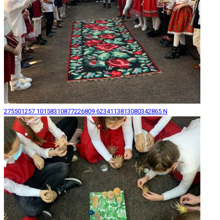
275501257 10158310877226809 6234113813080342865 N