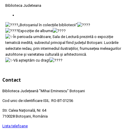
Biblioteca Judeteana
„Botoșaniul în colecțiile bibliotecii“
Expoziție de albume
În perioada următoare, Sala de Lectură prezintă o expoziție
tematică inedită, subiectul principal fiind județul Botoșani. Lucrările
selectate redau, prin intermediul ilustrațiilor, frumusețea meleagurilor
autohtone și varietatea culturală și arhitectonică.
Vă așteptăm cu drag!
Contact
Biblioteca Județeană
"Mihai Eminescu"
Botoșani
Cod unic de identificare ISIL: RO-BT-01256
Str. Calea Națională, Nr. 64
710028 Botoșani, România
Lista telefoane