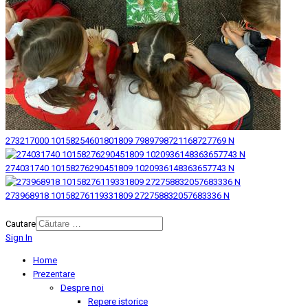
273217000 10158254601801809 7989798721168727769 N
274031740 10158276290451809 1020936148363657743 N
273968918 10158276119331809 272758832057683336 N
© 2026 Biblioteca Judeteana "Mihai Eminescu" Botosani.
Cautare
Sign In
Home
Prezentare
Despre noi
Repere istorice