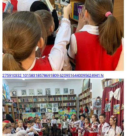
275910332 10158318578691809 6209516440095624941 N