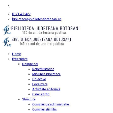
0371 485427
biblioteca@bibliotecabotosani.ro
Home
Prezentare
Despre noi
Repere istorice
Misiunea bibliotecii
Obiective
Localizare
Activitate editoriala
Galerie foto
Structura
Consiliul de administratie
Consiliul stiintific