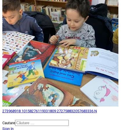
273968918 10158276119331809 272758832057683336 N
© 2026 Biblioteca Judeteana "Mihai Eminescu" Botosani.
Cautare
Sign In