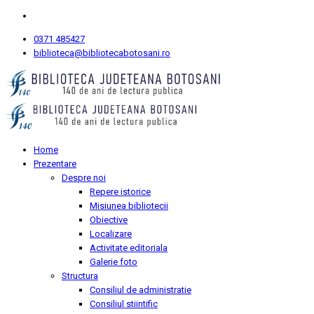
0371 485427
biblioteca@bibliotecabotosani.ro
Home
Prezentare
Despre noi
Repere istorice
Misiunea bibliotecii
Obiective
Localizare
Activitate editoriala
Galerie foto
Structura
Consiliul de administratie
Consiliul stiintific