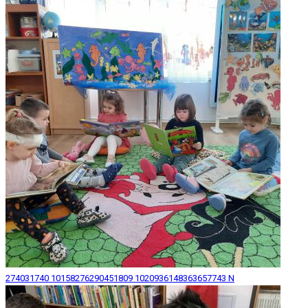
274031740 10158276290451809 1020936148363657743 N