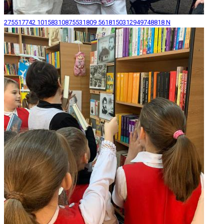
275517742 10158310875531809 5618150312949748818 N