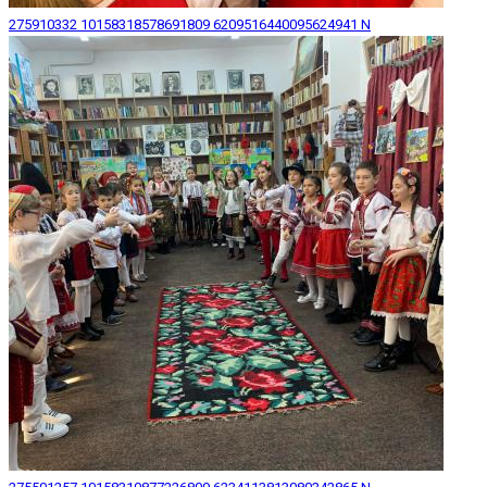
275910332 10158318578691809 6209516440095624941 N