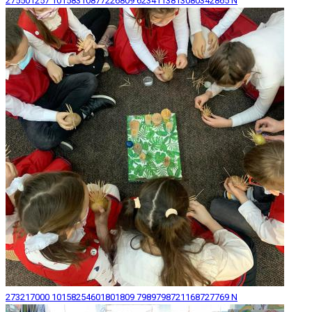
275501257 10158310877226809 6234113813080342865 N
273217000 10158254601801809 7989798721168727769 N