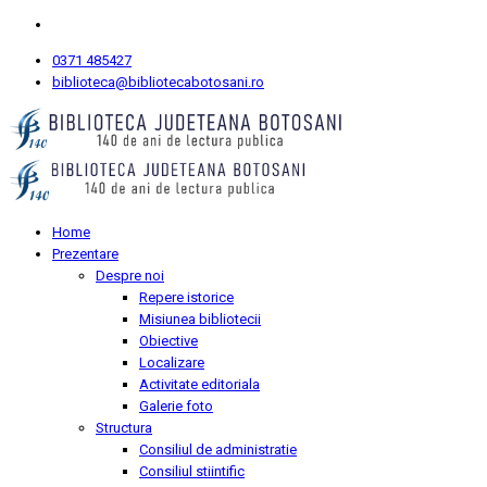
0371 485427
biblioteca@bibliotecabotosani.ro
Home
Prezentare
Despre noi
Repere istorice
Misiunea bibliotecii
Obiective
Localizare
Activitate editoriala
Galerie foto
Structura
Consiliul de administratie
Consiliul stiintific