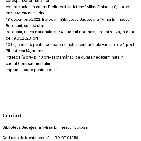
corespunzator functiilor
contractuale din cadrul Bibliotecii Judetene "Mihai Eminescu", aprobat
prin Decizia nr. 58 din
13 decembrie 2022, Botosani, Biblioteca Judeteana "Mihai Eminescu"
Botosani, cu sediul in
Botosani, Calea Nationalä nr. 64, Judetul Botosani, organizeaza, in data
de 19.05.2023, ora
10:00, concurs pentru ocuparea functiei contractuale vacante de 1 post
Bibliotecar IA, norma
intreaga (8 ore/zi, 40 ore/säptämånä), pe durata nedeterminata in
cadrul Compartimentului
imprumut carte pentru adulti.
Contact
Biblioteca Județeană
"Mihai Eminescu"
Botoșani
Cod unic de identificare ISIL: RO-BT-01256