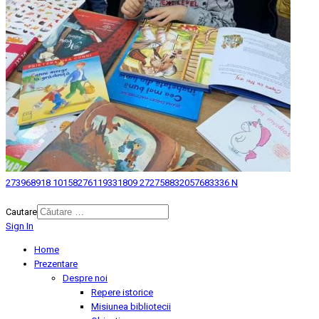
273968918 10158276119331809 272758832057683336 N
© 2026 Biblioteca Judeteana "Mihai Eminescu" Botosani.
Cautare
Sign In
Home
Prezentare
Despre noi
Repere istorice
Misiunea bibliotecii