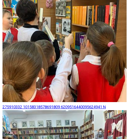
275910332 10158318578691809 6209516440095624941 N