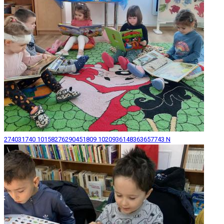
274031740 10158276290451809 1020936148363657743 N