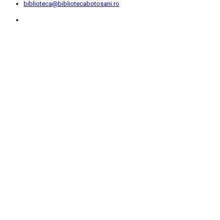
biblioteca@bibliotecabotosani.ro