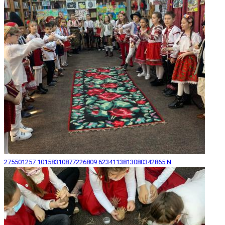
275501257 10158310877226809 6234113813080342865 N