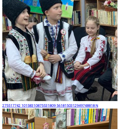
275517742 10158310875531809 5618150312949748818 N