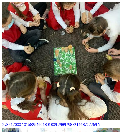
273217000 10158254601801809 7989798721168727769 N