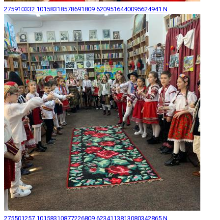
275910332 10158318578691809 6209516440095624941 N
275501257 10158310877226809 6234113813080342865 N