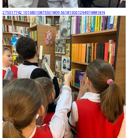
275517742 10158310875531809 5618150312949748818 N