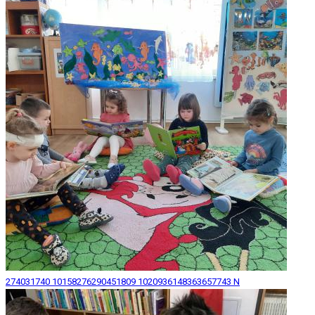
274031740 10158276290451809 1020936148363657743 N