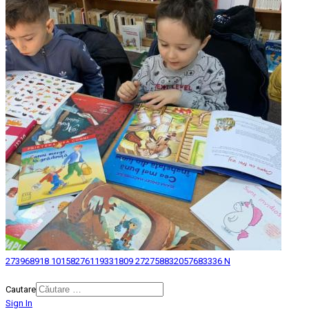
273968918 10158276119331809 272758832057683336 N
© 2026 Biblioteca Judeteana "Mihai Eminescu" Botosani.
Cautare
Sign In