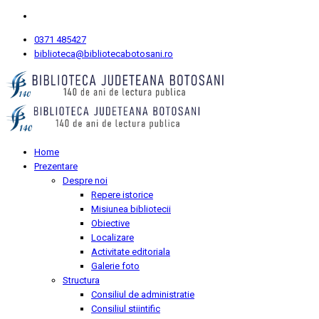
0371 485427
biblioteca@bibliotecabotosani.ro
Home
Prezentare
Despre noi
Repere istorice
Misiunea bibliotecii
Obiective
Localizare
Activitate editoriala
Galerie foto
Structura
Consiliul de administratie
Consiliul stiintific