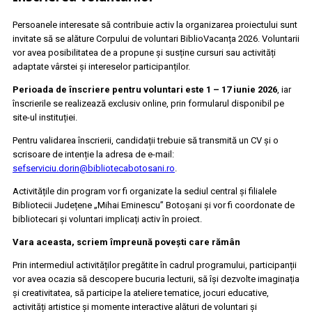
Persoanele interesate să contribuie activ la organizarea proiectului sunt
invitate să se alăture Corpului de voluntari BiblioVacanța 2026. Voluntarii
vor avea posibilitatea de a propune și susține cursuri sau activități
adaptate vârstei și intereselor participanților.
Perioada de înscriere pentru voluntari este 1 – 17 iunie 2026
, iar
înscrierile se realizează exclusiv online, prin formularul disponibil pe
site-ul instituției.
Pentru validarea înscrierii, candidații trebuie să transmită un CV și o
scrisoare de intenție la adresa de e-mail:
sefserviciu.dorin@bibliotecabotosani.ro
.
Activitățile din program vor fi organizate la sediul central și filialele
Bibliotecii Județene „Mihai Eminescu” Botoșani și vor fi coordonate de
bibliotecari și voluntari implicați activ în proiect.
Vara aceasta, scriem împreună povești care rămân
Prin intermediul activităților pregătite în cadrul programului, participanții
vor avea ocazia să descopere bucuria lecturii, să își dezvolte imaginația
și creativitatea, să participe la ateliere tematice, jocuri educative,
activități artistice și momente interactive alături de voluntari și