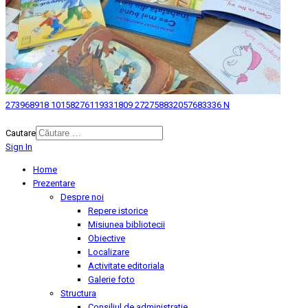
273968918 10158276119331809 272758832057683336 N
© 2026 Biblioteca Judeteana "Mihai Eminescu" Botosani.
Cautare
Sign In
Home
Prezentare
Despre noi
Repere istorice
Misiunea bibliotecii
Obiective
Localizare
Activitate editoriala
Galerie foto
Structura
Consiliul de administratie