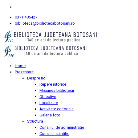
0371 485427
biblioteca@bibliotecabotosani.ro
Home
Prezentare
Despre noi
Repere istorice
Misiunea bibliotecii
Obiective
Localizare
Activitate editoriala
Galerie foto
Structura
Consiliul de administratie
Consiliul stiintific