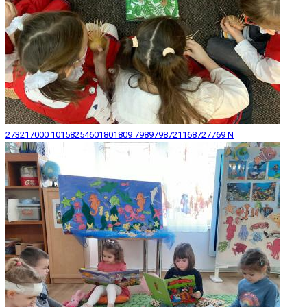
273217000 10158254601801809 7989798721168727769 N