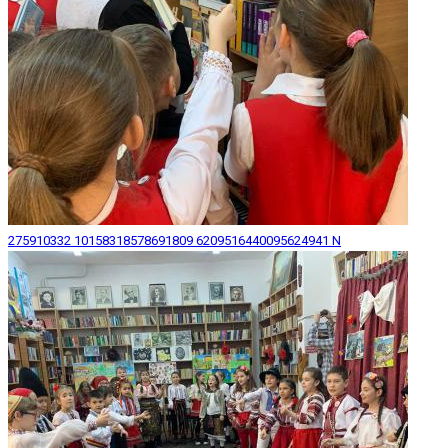
275910332 10158318578691809 6209516440095624941 N