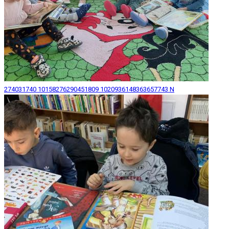
274031740 10158276290451809 1020936148363657743 N