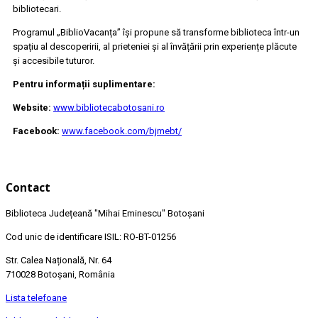
bibliotecari.
Programul „BiblioVacanța” își propune să transforme biblioteca într-un
spațiu al descoperirii, al prieteniei și al învățării prin experiențe plăcute
și accesibile tuturor.
Pentru informații suplimentare:
Website:
www.bibliotecabotosani.ro
Facebook:
www.facebook.com/bjmebt/
Contact
Biblioteca Județeană
"Mihai Eminescu"
Botoșani
Cod unic de identificare ISIL: RO-BT-01256
Str. Calea Națională, Nr. 64
710028 Botoșani, România
Lista telefoane