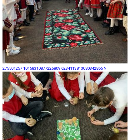
275501257 10158310877226809 6234113813080342865 N