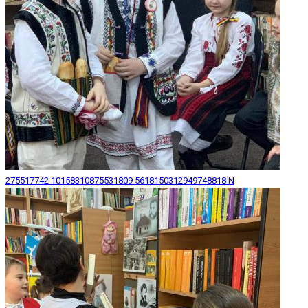
275517742 10158310875531809 5618150312949748818 N