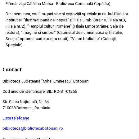
Flămânzi și Cătălina Moisa - Biblioteca Comunală Copălău).
De asemenea, vor fi organizate și expoziții speciale în cadrul filialelor
instituției: ”Ilustra-ți pană ne inspiră” (Filiala Limbi Străine, Filiala nr.3,
Filiala nr. 2), ”Templul culturii române” (Filiala Limbi Străine, Sala de
lectură), ”Imagine și simbol” (Cabinetul de numismatică și filatelie,
Secția împrumut carte pentru copii), ”Valori bibliofile” (Colecții
Speciale).
Contact
Biblioteca Județeană
"Mihai Eminescu"
Botoșani
Cod unic de identificare ISIL: RO-BT-01256
Str. Calea Națională, Nr. 64
710028 Botoșani, România
Lista telefoane
biblioteca@bibliotecabotosani.ro