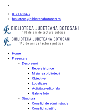
0371 485427
biblioteca@bibliotecabotosani.ro
Home
Prezentare
Despre noi
Repere istorice
Misiunea bibliotecii
Obiective
Localizare
Activitate editoriala
Galerie foto
Structura
Consiliul de administratie
Consiliul stiintific