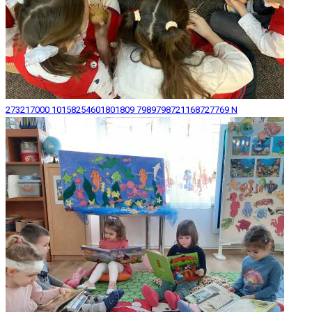
273217000 10158254601801809 7989798721168727769 N