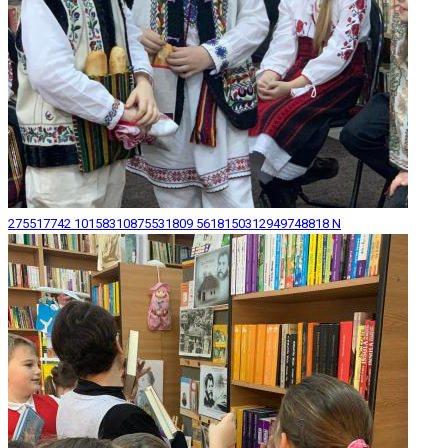
275517742 10158310875531809 5618150312949748818 N