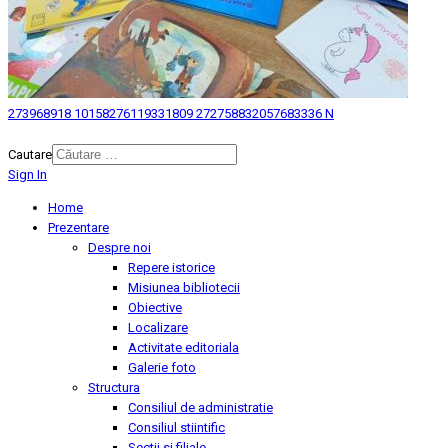
273968918 10158276119331809 272758832057683336 N
© 2026 Biblioteca Judeteana "Mihai Eminescu" Botosani.
Cautare
Sign In
Home
Prezentare
Despre noi
Repere istorice
Misiunea bibliotecii
Obiective
Localizare
Activitate editoriala
Galerie foto
Structura
Consiliul de administratie
Consiliul stiintific
Sectii si filiale