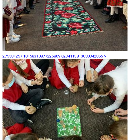
275501257 10158310877226809 6234113813080342865 N