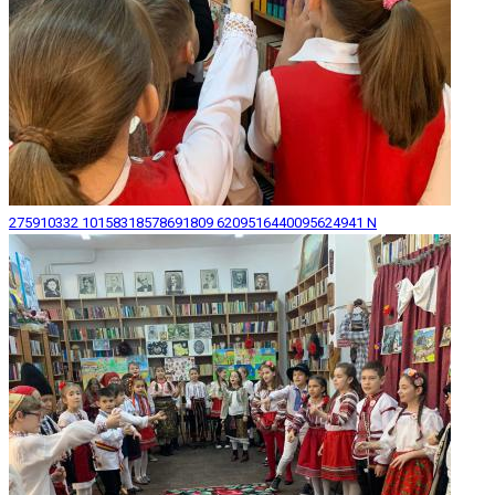
275910332 10158318578691809 6209516440095624941 N