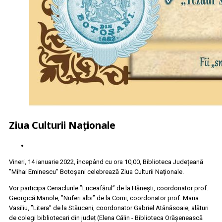
Ziua Culturii Naționale
Vineri, 14 ianuarie 2022, începând cu ora 10,00, Biblioteca Județeană
”Mihai Eminescu” Botoșani celebrează Ziua Culturii Naționale.
Vor participa Cenaclurile ”Luceafărul” de la Hănești, coordonator prof.
Georgică Manole, ”Nuferi albi” de la Corni, coordonator prof. Maria
Vasiliu, ”Litera” de la Stăuceni, coordonator Gabriel Atănăsoaie, alături
de colegi bibliotecari din județ (Elena Călin - Biblioteca Orășenească