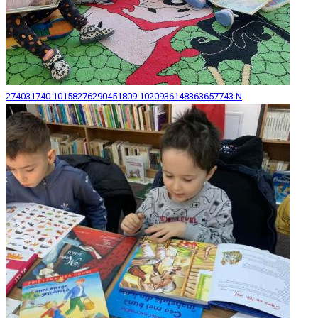
274031740 10158276290451809 1020936148363657743 N