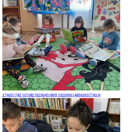
274031740 10158276290451809 1020936148363657743 N