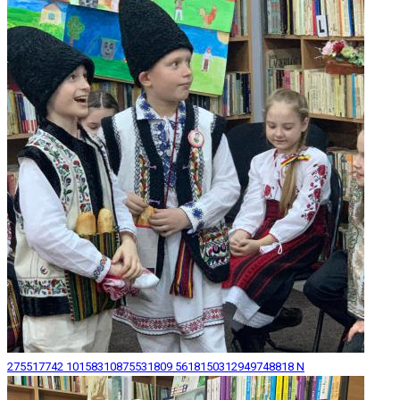
275517742 10158310875531809 5618150312949748818 N