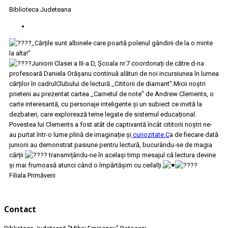
Biblioteca Judeteana
,,Cărțile sunt albinele care poartă polenul gândirii de la o minte
la alta!"
Juniorii Clasei a III-a D, Școala nr.7 coordonați de către d-na
profesoară Daniela Orășanu continuă alături de noi incursiunea în lumea
cărților în cadrulClubului de lectură ,,Cititorii de diamant".Micii noștri
prieteni au prezentat cartea ,,Carnetul de note" de Andrew Clements, o
carte interesantă, cu personaje inteligente și un subiect ce invită la
dezbateri, care explorează teme legate de sistemul educațional.
Povestea lui Clements a fost atât de captivantă încât cititorii noștri ne-
au purtat într-o lume plină de imaginație și
curiozitate.C
a de fiecare dată
juniorii au demonstrat pasiune pentru lectură, bucurându-se de magia
cărții
transmițându-ne în același timp mesajul că lectura devine
și mai frumoasă atunci când o împărtășim cu ceilalți.
Filiala Primăverii
Contact