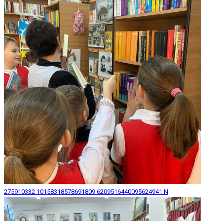
275910332 10158318578691809 6209516440095624941 N