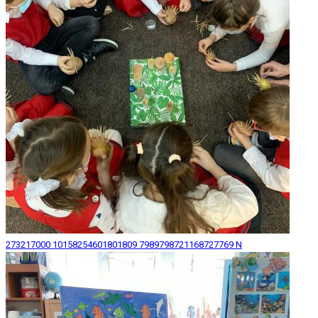
273217000 10158254601801809 7989798721168727769 N