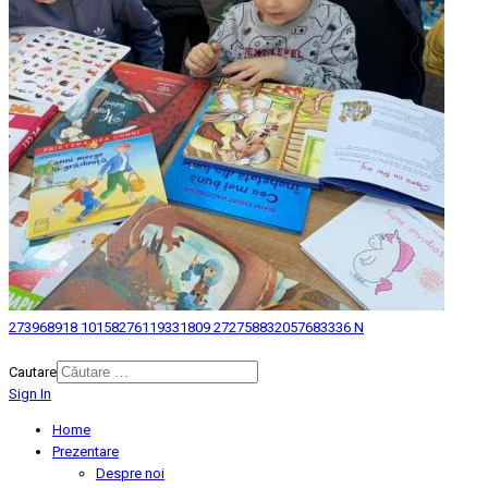
273968918 10158276119331809 272758832057683336 N
© 2026 Biblioteca Judeteana "Mihai Eminescu" Botosani.
Cautare
Sign In
Home
Prezentare
Despre noi