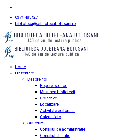
0371 485427
biblioteca@bibliotecabotosani.ro
Home
Prezentare
Despre noi
Repere istorice
Misiunea bibliotecii
Obiective
Localizare
Activitate editoriala
Galerie foto
Structura
Consiliul de administratie
Consiliul stiintific